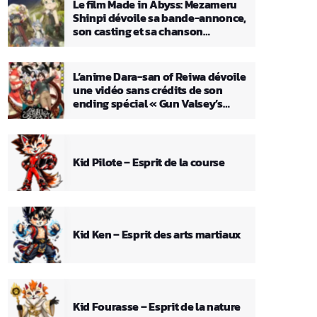
Le film Made in Abyss: Mezameru
Shinpi dévoile sa bande-annonce,
son casting et sa chanson
principale
L’anime Dara-san of Reiwa dévoile
une vidéo sans crédits de son
ending spécial « Gun Valsey’s
Theme »
Kid Pilote – Esprit de la course
Kid Ken – Esprit des arts martiaux
Kid Fourasse – Esprit de la nature