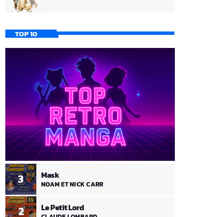
TOP 10
Mask
3
NOAM ET NICK CARR
Le Petit Lord
2
CLAUDE LOMBARD