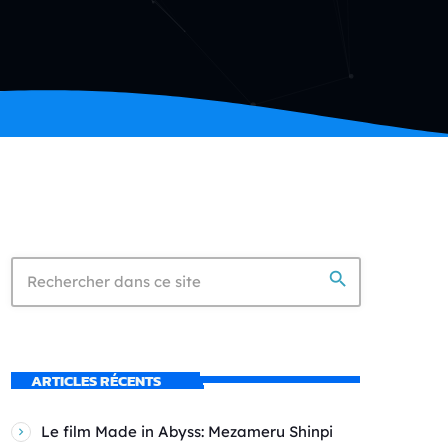
search
ARTICLES RÉCENTS
Le film Made in Abyss: Mezameru Shinpi