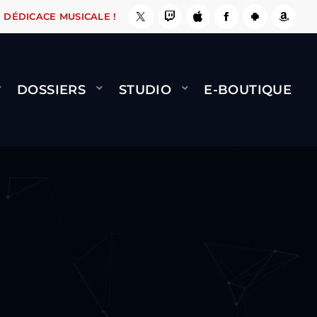
 ÇA LE FAIT !
NAMI
BERNARD MINET - FLY (
DÉDICACE MUSICALE !
DOSSIERS
STUDIO
E-BOUTIQUE