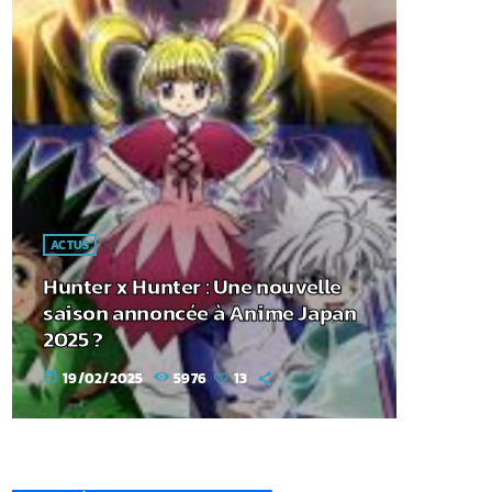
ACTUS
Hunter x Hunter : Une nouvelle
saison annoncée à Anime Japan
2025 ?
19/02/2025
5976
13
today