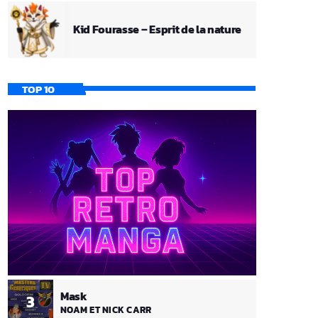
Kid Fourasse – Esprit de la nature
TOP 10
Mask
3
NOAM ET NICK CARR