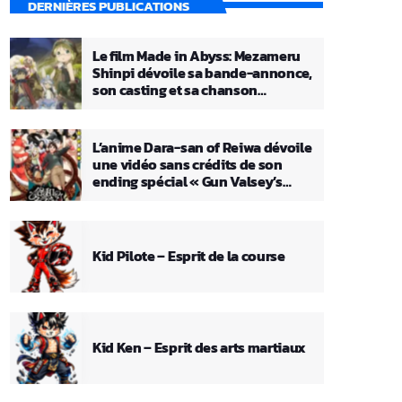
DERNIÈRES PUBLICATIONS
Le film Made in Abyss: Mezameru
Shinpi dévoile sa bande-annonce,
son casting et sa chanson
principale
L’anime Dara-san of Reiwa dévoile
une vidéo sans crédits de son
ending spécial « Gun Valsey’s
Theme »
Kid Pilote – Esprit de la course
Kid Ken – Esprit des arts martiaux