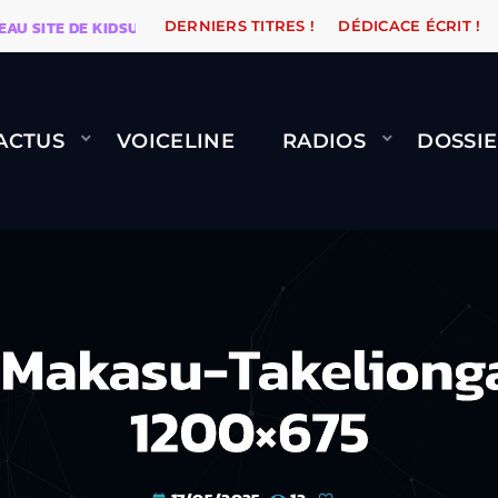
ITE DE KIDSUNE
WARÉTRO
ORANGE ROAD QUI PASS
DERNIERS TITRES !
DÉDICACE ÉCRIT !
ACTUS
VOICELINE
RADIOS
DOSSIE
s-Makasu-Takeliong
1200×675