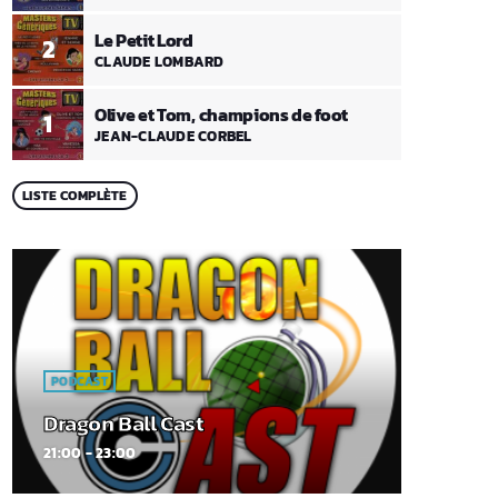
Le Petit Lord
2
CLAUDE LOMBARD
Olive et Tom, champions de foot
1
JEAN-CLAUDE CORBEL
LISTE COMPLÈTE
PODCAST
Dragon Ball Cast
21:00 - 23:00