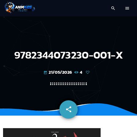
search
menu
9782344073230-001-X
21/05/2026
4
today
share
email