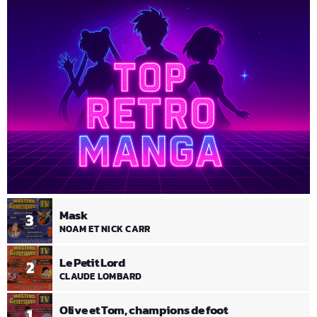
Mask
3
NOAM ET NICK CARR
Le Petit Lord
2
CLAUDE LOMBARD
Olive et Tom, champions de foot
1