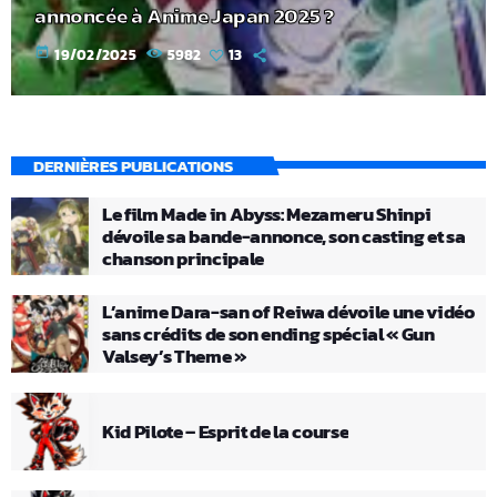
annoncée à Anime Japan 2025 ?
today
19/02/2025
5982
13
DERNIÈRES PUBLICATIONS
Le film Made in Abyss: Mezameru Shinpi
dévoile sa bande-annonce, son casting et sa
chanson principale
L’anime Dara-san of Reiwa dévoile une vidéo
sans crédits de son ending spécial « Gun
Valsey’s Theme »
Kid Pilote – Esprit de la course