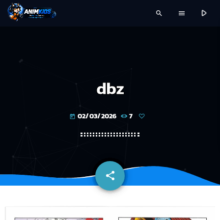
play_arrow
search
menu
dbz
02/03/2026
7
today
share
email