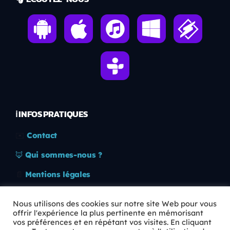
ℹ️ INFOS PRATIQUES
✉️
Contact
🦊
Qui sommes-nous ?
📄
Mentions légales
🔒
Confidentialité
Nous utilisons des cookies sur notre site Web pour vous
offrir l'expérience la plus pertinente en mémorisant
🛡️
RGPD
vos préférences et en répétant vos visites. En cliquant