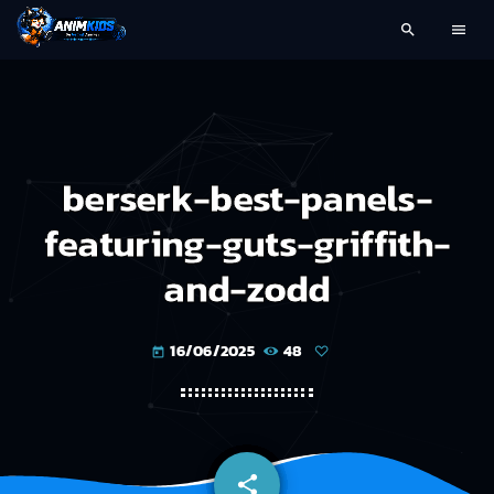
search
menu
berserk-best-panels-
featuring-guts-griffith-
and-zodd
16/06/2025
48
today
share
email