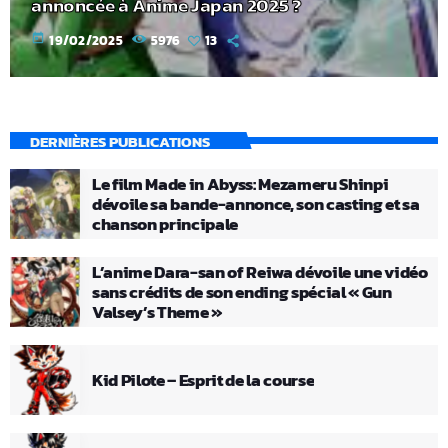
annoncée à Anime Japan 2025 ?
today
19/02/2025
5976
13
DERNIÈRES PUBLICATIONS
Le film Made in Abyss: Mezameru Shinpi
dévoile sa bande-annonce, son casting et sa
chanson principale
L’anime Dara-san of Reiwa dévoile une vidéo
sans crédits de son ending spécial « Gun
Valsey’s Theme »
Kid Pilote – Esprit de la course