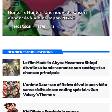
ACTUS
Hunter x Hunter : Une nouvelle saison
annoncée à Anime Japan 2025 ?
today
19/02/2025
5976
13
DERNIÈRES PUBLICATIONS
Le film Made in Abyss: Mezameru Shinpi
dévoile sa bande-annonce, son casting et sa
chanson principale
L’anime Dara-san of Reiwa dévoile une vidéo
sans crédits de son ending spécial « Gun
Valsey’s Theme »
Kid Pilote – Esprit de la course