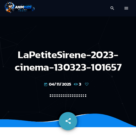
search
menu
LaPetiteSirene-2023-
cinema-130323-101657
04/11/2025
3
today
share
email