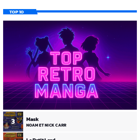
TOP 10
Mask
3
NOAM ET NICK CARR