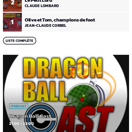
Le Petit Lord
2
CLAUDE LOMBARD
Olive et Tom, champions de foot
1
JEAN-CLAUDE CORBEL
LISTE COMPLÈTE
PODCAST
Dragon Ball Cast
21:00 - 23:00