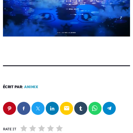
ÉCRIT PAR:
ANIMIX
email
RATE IT