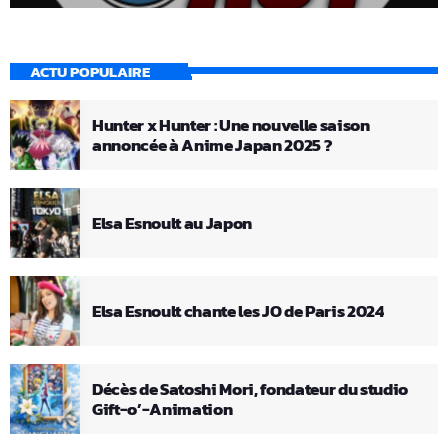
ACTU POPULAIRE
Hunter x Hunter : Une nouvelle saison
annoncée à Anime Japan 2025 ?
Elsa Esnoult au Japon
Elsa Esnoult chante les JO de Paris 2024
Décès de Satoshi Mori, fondateur du studio
Gift-o’-Animation