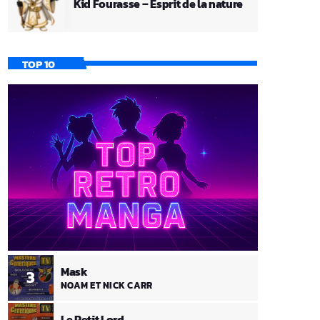
Kid Fourasse – Esprit de la nature
TOP 10
Mask
3
NOAM ET NICK CARR
Le Petit Lord