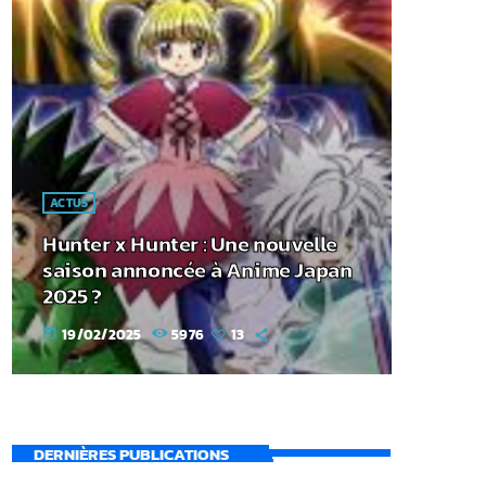
ACTUS
Hunter x Hunter : Une nouvelle
saison annoncée à Anime Japan
2025 ?
19/02/2025
5976
13
today
DERNIÈRES PUBLICATIONS