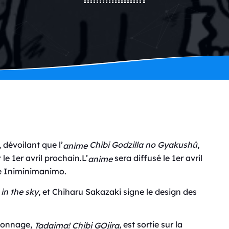
 dévoilant que l’
Chibi Godzilla no Gyakushû
,
anime
le 1er avril prochain.L’
sera diffusé le 1er avril
anime
e Iniminimanimo.
 in the sky
, et Chiharu Sakazaki signe le design des
rsonnage,
, est sortie sur la
Tadaima! Chibi GOjira