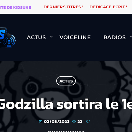
DE KIDSUNE
WARÉTRO
ORANGE ROAD QUI PASSE, ÇA
DERNIERS TITRES !
DÉDICACE ÉCRIT !
ACTUS
VOICELINE
RADIOS
ACTUS
Godzilla sortira le 1e
02/03/2023
22
today