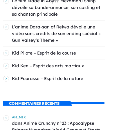
Le film Made in Abyss: Mezameru Shinpi
dévoile sa bande-annonce, son casting et
sa chanson principale
L’anime Dara-san of Reiwa dévoile une
vidéo sans crédits de son ending spécial «
Gun Valsey’s Theme »
Kid Pilote – Esprit de la course
Kid Ken – Esprit des arts martiaux
Kid Fourasse – Esprit de la nature
COMMENTAIRES RÉCENTS
ANIMIX
dans
Animé Crunchy n°23 : Apocalypse
Bringer Mynoghra: World Conquest Starts