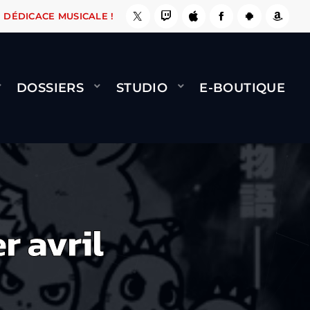
 LE FAIT !
NAMI
BERNARD MINET - FLY (GÉN
DÉDICACE MUSICALE !
DOSSIERS
STUDIO
E-BOUTIQUE
r avril