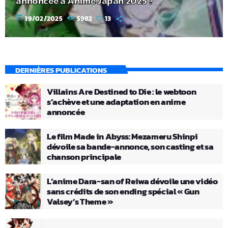
annoncée à Anime Japan 2025 ?
today
19/02/2025
5982
13
DERNIÈRES PUBLICATIONS
Villains Are Destined to Die : le webtoon
s’achève et une adaptation en anime
annoncée
Le film Made in Abyss: Mezameru Shinpi
dévoile sa bande-annonce, son casting et sa
chanson principale
L’anime Dara-san of Reiwa dévoile une vidéo
sans crédits de son ending spécial « Gun
Valsey’s Theme »