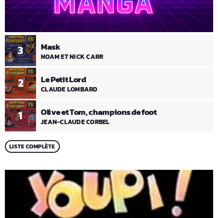
Mask
3
NOAM ET NICK CARR
Le Petit Lord
2
CLAUDE LOMBARD
Olive et Tom, champions de foot
1
JEAN-CLAUDE CORBEL
LISTE COMPLÈTE