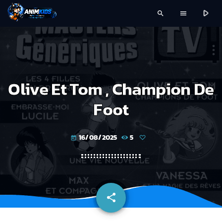
play_arrow
search
menu
Olive Et Tom , Champion De
Foot
16/08/2025
5
today
share
email