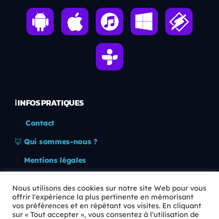
ℹ️ INFOS PRATIQUES
✉️
Contact
🦊
Qui sommes-nous ?
📄
Mentions légales
🔒
Confidentialité
Nous utilisons des cookies sur notre site Web pour vous
offrir l'expérience la plus pertinente en mémorisant
🛡️
RGPD
vos préférences et en répétant vos visites. En cliquant
sur « Tout accepter », vous consentez à l'utilisation de
Copyright © 2026 Animkids. Tous droits réservés.