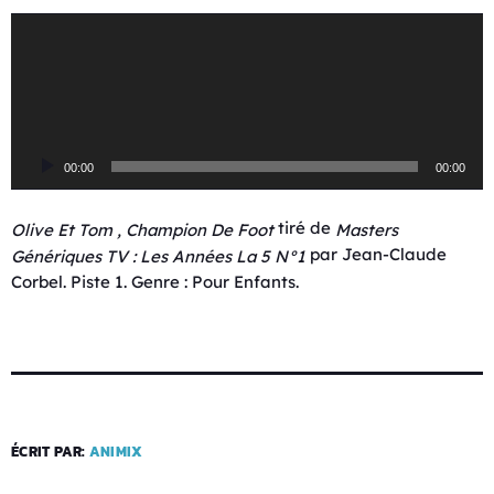
L
e
c
t
e
u
00:00
00:00
r
a
u
tiré de
Olive Et Tom , Champion De Foot
Masters
d
par Jean-Claude
Génériques TV : Les Années La 5 N°1
i
Corbel. Piste 1. Genre : Pour Enfants.
o
ÉCRIT PAR:
ANIMIX