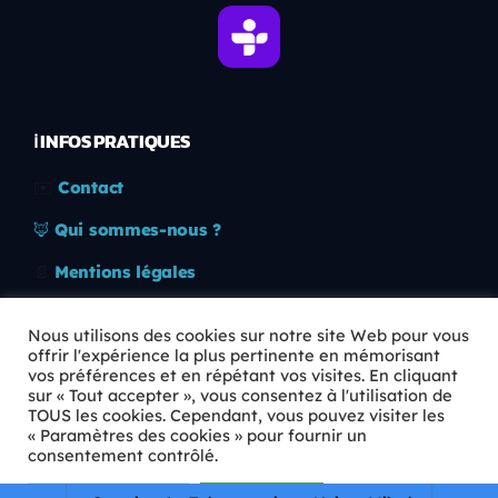
ℹ️ INFOS PRATIQUES
✉️
Contact
🦊
Qui sommes-nous ?
📄
Mentions légales
🔒
Confidentialité
Nous utilisons des cookies sur notre site Web pour vous
offrir l'expérience la plus pertinente en mémorisant
🛡️
RGPD
vos préférences et en répétant vos visites. En cliquant
sur « Tout accepter », vous consentez à l'utilisation de
Copyright © 2026 Animkids. Tous droits réservés.
TOUS les cookies. Cependant, vous pouvez visiter les
« Paramètres des cookies » pour fournir un
consentement contrôlé.