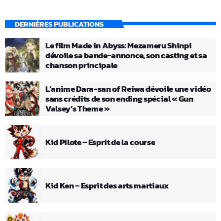
DERNIÈRES PUBLICATIONS
Le film Made in Abyss: Mezameru Shinpi
dévoile sa bande-annonce, son casting et sa
chanson principale
L’anime Dara-san of Reiwa dévoile une vidéo
sans crédits de son ending spécial « Gun
Valsey’s Theme »
Kid Pilote – Esprit de la course
Kid Ken – Esprit des arts martiaux