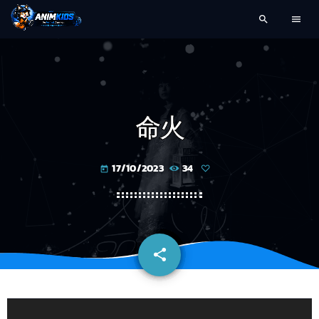
search
menu
命火
17/10/2023
34
today
share
email
L