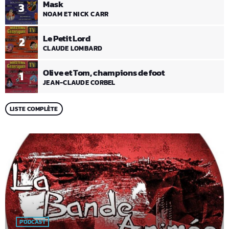
Mask
3
NOAM ET NICK CARR
Le Petit Lord
2
CLAUDE LOMBARD
Olive et Tom, champions de foot
1
JEAN-CLAUDE CORBEL
LISTE COMPLÈTE
PODCAST