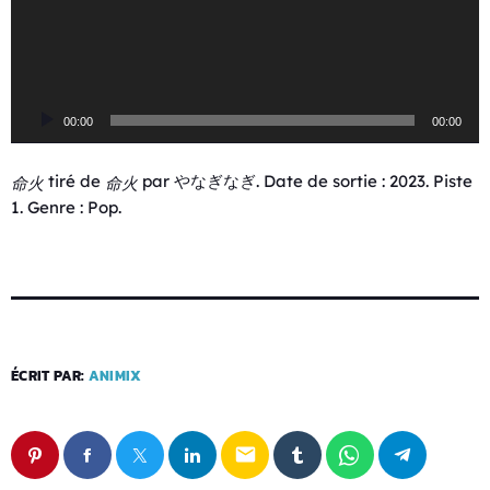
e
c
t
e
u
00:00
00:00
r
a
u
tiré de
par やなぎなぎ. Date de sortie : 2023. Piste
命火
命火
d
1. Genre : Pop.
i
o
ÉCRIT PAR:
ANIMIX
email