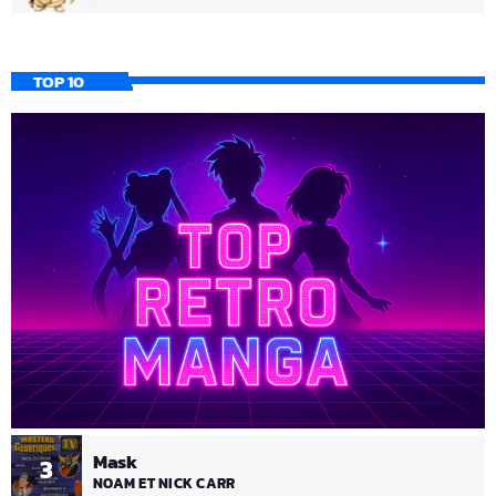
TOP 10
Mask
3
NOAM ET NICK CARR