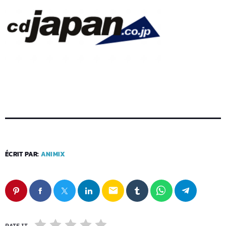
ÉCRIT PAR:
ANIMIX
email
RATE IT