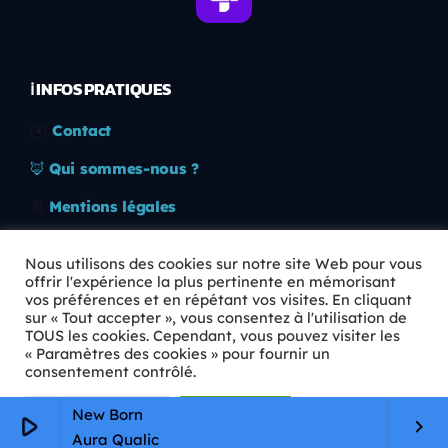
ℹ️ INFOS PRATIQUES
✉️
Contact
🦊
Qui sommes-nous ?
📄
Mentions légales
🔒
Confidentialité
Nous utilisons des cookies sur notre site Web pour vous
offrir l'expérience la plus pertinente en mémorisant
🛡️
RGPD
vos préférences et en répétant vos visites. En cliquant
sur « Tout accepter », vous consentez à l'utilisation de
Copyright © 2026 Animkids. Tous droits réservés.
TOUS les cookies. Cependant, vous pouvez visiter les
« Paramètres des cookies » pour fournir un
consentement contrôlé.
Paramètres Cookie
Tout accepter
New Born
play_arrow
keyboard_arrow_right
Aura Qualic