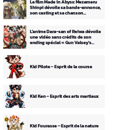
Le film Made in Abyss: Mezameru
Shinpi dévoile sa bande-annonce,
son casting et sa chanson
principale
L’anime Dara-san of Reiwa dévoile
une vidéo sans crédits de son
ending spécial « Gun Valsey’s
Theme »
Kid Pilote – Esprit de la course
Kid Ken – Esprit des arts martiaux
Kid Fourasse – Esprit de la nature