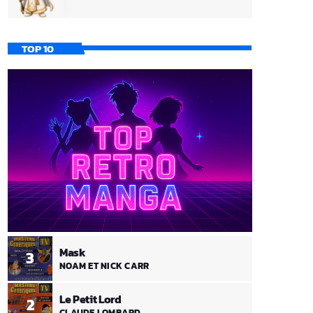
TOP 10
Mask
3
NOAM ET NICK CARR
Le Petit Lord
2
CLAUDE LOMBARD