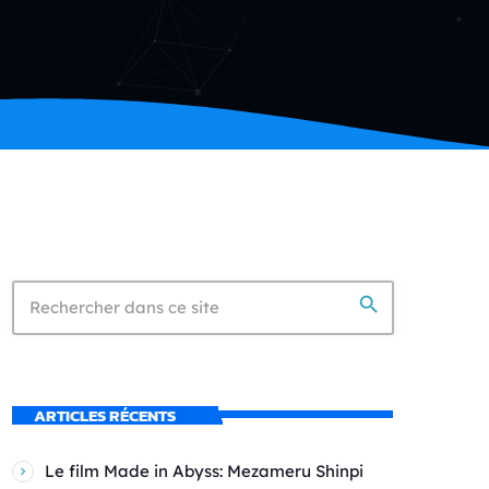
search
ARTICLES RÉCENTS
Le film Made in Abyss: Mezameru Shinpi