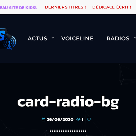
SITE DE KIDSUNE
WARÉTRO
ORANGE ROAD QUI PASS
DERNIERS TITRES !
DÉDICACE ÉCRIT !
ACTUS
VOICELINE
RADIOS
card-radio-bg
26/06/2020
1
today