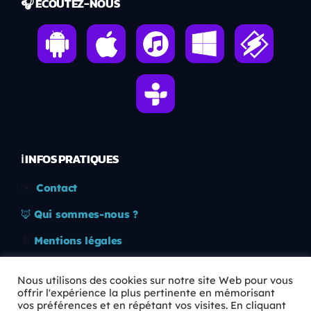
🎧 ÉCOUTEZ-NOUS
ℹ️ INFOS PRATIQUES
✉️
Contact
🦊
Qui sommes-nous ?
📄
Mentions légales
🔒
Confidentialité
Nous utilisons des cookies sur notre site Web pour vous
offrir l'expérience la plus pertinente en mémorisant
🛡️
RGPD
vos préférences et en répétant vos visites. En cliquant