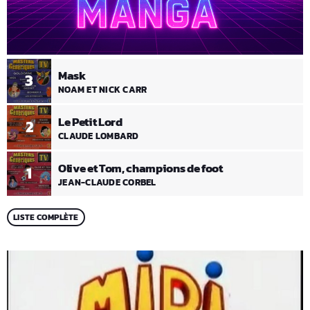
Mask
3
NOAM ET NICK CARR
Le Petit Lord
2
CLAUDE LOMBARD
Olive et Tom, champions de foot
1
JEAN-CLAUDE CORBEL
LISTE COMPLÈTE