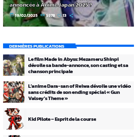
annoncée à Anime Japan 2025 ?
today
19/02/2025
5978
13
DERNIÈRES PUBLICATIONS
Le film Made in Abyss: Mezameru Shinpi
dévoile sa bande-annonce, son casting et sa
chanson principale
L’anime Dara-san of Reiwa dévoile une vidéo
sans crédits de son ending spécial « Gun
Valsey’s Theme »
Kid Pilote – Esprit de la course