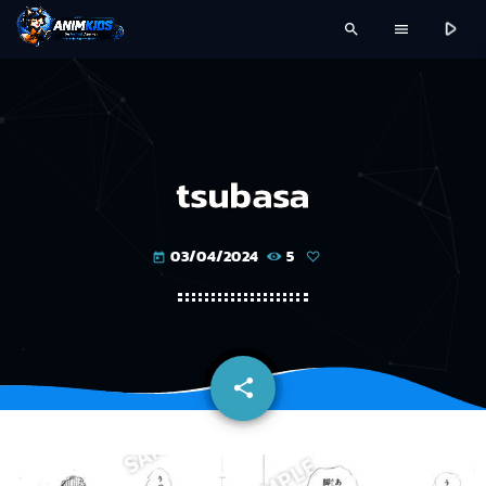
play_arrow
search
menu
tsubasa
03/04/2024
5
today
share
email