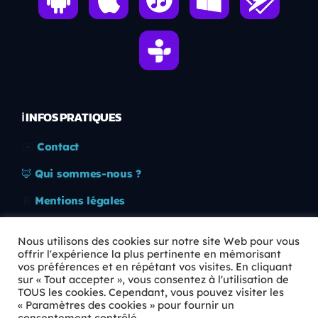
ℹ️ INFOS PRATIQUES
✉️
Contact
🦊
Qui sommes-nous ?
📄
Mentions légales
🔒
Confidentialité
Nous utilisons des cookies sur notre site Web pour vous
offrir l'expérience la plus pertinente en mémorisant
🛡️
RGPD
vos préférences et en répétant vos visites. En cliquant
sur « Tout accepter », vous consentez à l'utilisation de
Copyright © 2026 Animkids. Tous droits réservés.
TOUS les cookies. Cependant, vous pouvez visiter les
« Paramètres des cookies » pour fournir un
consentement contrôlé.