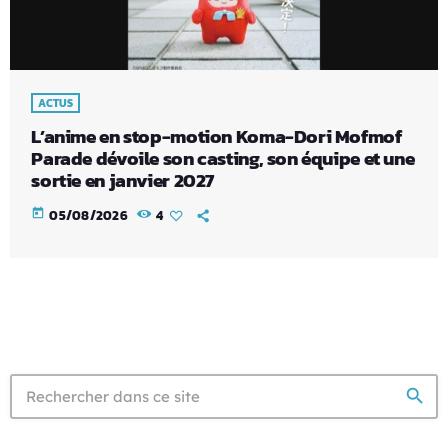
ACTUS
L’anime en stop-motion Koma-Dori Mofmof
Parade dévoile son casting, son équipe et une
sortie en janvier 2027
today
05/08/2026
4
search