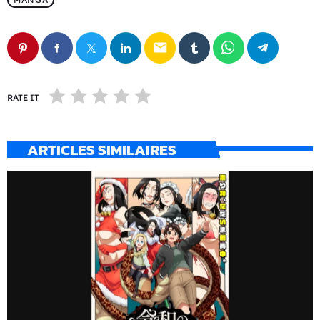
email
RATE IT
ARTICLES SIMILAIRES