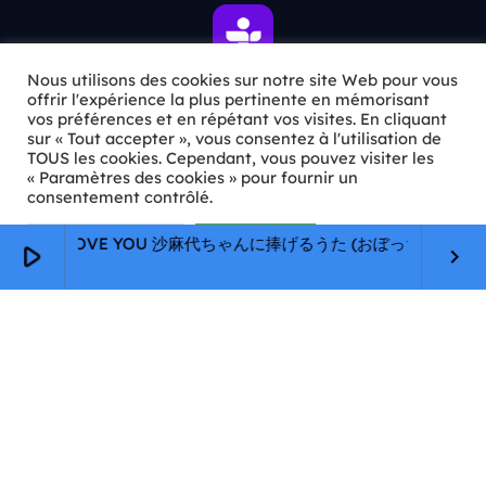
Nous utilisons des cookies sur notre site Web pour vous
offrir l'expérience la plus pertinente en mémorisant
vos préférences et en répétant vos visites. En cliquant
ℹ️ INFOS PRATIQUES
sur « Tout accepter », vous consentez à l'utilisation de
TOUS les cookies. Cependant, vous pouvez visiter les
« Paramètres des cookies » pour fournir un
✉️
Contact
consentement contrôlé.
🦊
Qui sommes-nous ?
Paramètres Cookie
Tout accepter
度だけI LOVE YOU 沙麻代ちゃんに捧げるうた (おぼっちゃまくん)
play_arrow
keyboard_arrow_right
📄
Mentions légales
🔒
Confidentialité
🛡️
RGPD
Copyright © 2026 Animkids. Tous droits réservés.