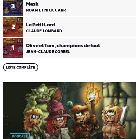
Mask
3
NOAM ET NICK CARR
Le Petit Lord
2
CLAUDE LOMBARD
Olive et Tom, champions de foot
1
JEAN-CLAUDE CORBEL
LISTE COMPLÈTE
PODCAST