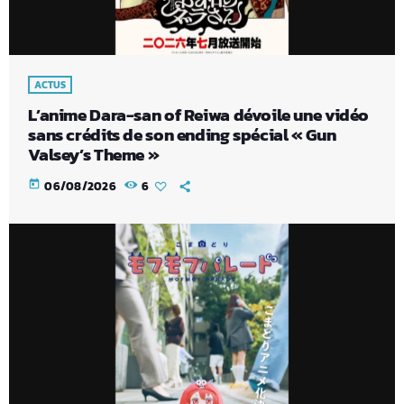
ACTUS
L’anime Dara-san of Reiwa dévoile une vidéo
sans crédits de son ending spécial « Gun
Valsey’s Theme »
today
06/08/2026
6