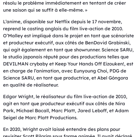
résolu le problème immédiatement en tentant de créer
une saison qui se suffit à elle-même. »
L’anime, disponible sur Netflix depuis le 17 novembre,
reprend le casting anglais du film live-action de 2010.
O’Malley est impliqué dans le projet en tant que scénariste
et producteur exécutif, aux côtés de BenDavid Grabinski,
qui agit également en tant que showrunner. Science SARU,
le studio japonais réputé pour des productions telles que
DEVILMAN crybaby et Keep Your Hands Off Eizouken!, est
en charge de l’animation, avec Eunyoung Choi, PDG de
Science SARU, en tant que productrice, et Abel Góngora
en qualité de réalisateur.
Edgar Wright, le réalisateur du film live-action de 2010,
agit en tant que producteur exécutif aux côtés de Nira
Park, Michael Bacall, Marc Platt, Jared Leboff, et Adam
Seigel de Marc Platt Productions.
En 2020, Wright avait laissé entendre des plans pour
revisiter Scott Pilgrim sous forme animée. Il avait déclaré