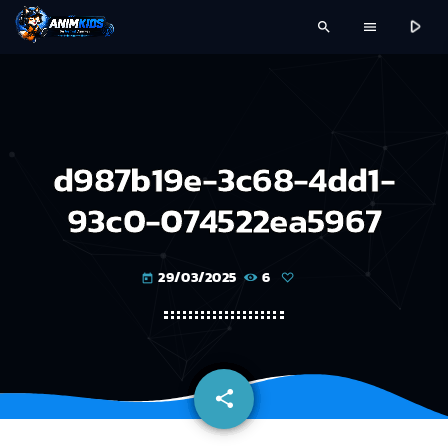
play_arrow
search
menu
d987b19e-3c68-4dd1-
93c0-074522ea5967
29/03/2025
6
today
share
email