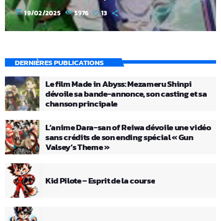
today
19/02/2025
5976
13
DERNIÈRES PUBLICATIONS
Le film Made in Abyss: Mezameru Shinpi
dévoile sa bande-annonce, son casting et sa
chanson principale
L’anime Dara-san of Reiwa dévoile une vidéo
sans crédits de son ending spécial « Gun
Valsey’s Theme »
Kid Pilote – Esprit de la course