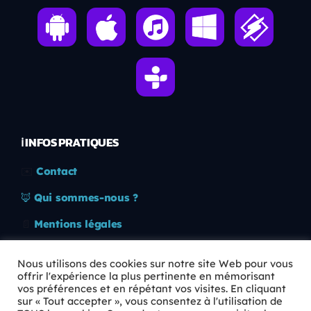
ℹ️ INFOS PRATIQUES
✉️
Contact
🦊
Qui sommes-nous ?
📄
Mentions légales
🔒
Confidentialité
Nous utilisons des cookies sur notre site Web pour vous
offrir l'expérience la plus pertinente en mémorisant
🛡️
RGPD
vos préférences et en répétant vos visites. En cliquant
sur « Tout accepter », vous consentez à l'utilisation de
Copyright © 2026 Animkids. Tous droits réservés.