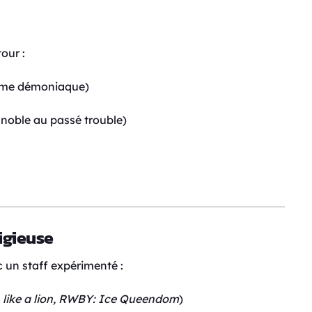
our :
dome démoniaque)
 noble au passé trouble)
igieuse
c un staff expérimenté :
 like a lion, RWBY: Ice Queendom
)