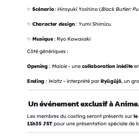
✨
Scénario
: Hiroyuki Yoshino (
Black Butler: Pu
✨
Character design
: Yumi Shimizu
✨
Musique
: Ryo Kawasaki
Côté génériques :
Opening
:
Maisie
– une
collaboration inédite
en
Ending
:
Waltz
– interprété par
Ryūgūjō
, un gr
Un événement exclusif à Anime
Les membres du casting seront présents sur
le
11h35 JST
pour une présentation spéciale de la