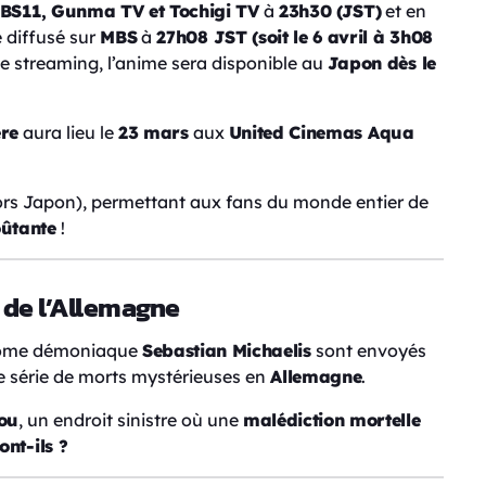
BS11, Gunma TV et Tochigi TV
à
23h30 (JST)
et en
e diffusé sur
MBS
à
27h08 JST (soit le 6 avril à 3h08
de streaming, l’anime sera disponible au
Japon dès le
re
aura lieu le
23 mars
aux
United Cinemas Aqua
rs Japon), permettant aux fans du monde entier de
oûtante
!
 de l’Allemagne
dome démoniaque
Sebastian Michaelis
sont envoyés
e série de morts mystérieuses en
Allemagne
.
ou
, un endroit sinistre où une
malédiction mortelle
ont-ils ?