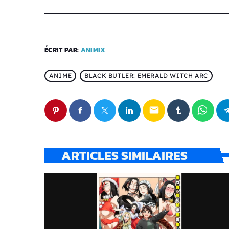
ÉCRIT PAR:
ANIMIX
ANIME
BLACK BUTLER: EMERALD WITCH ARC
email
ARTICLES SIMILAIRES