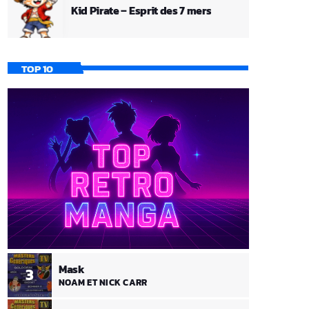
Kid Pirate – Esprit des 7 mers
TOP 10
Mask
3
NOAM ET NICK CARR