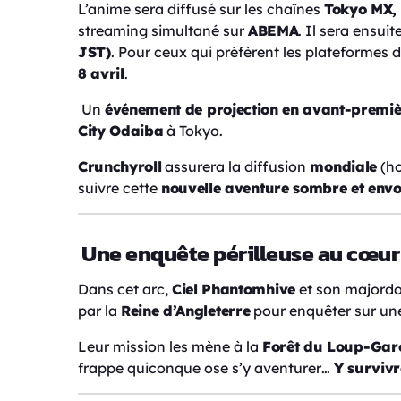
L’anime sera diffusé sur les chaînes
Tokyo MX, 
streaming simultané sur
ABEMA
. Il sera ensuit
JST)
. Pour ceux qui préfèrent les plateformes 
8 avril
.
Un
événement de projection en avant-premiè
City Odaiba
à Tokyo.
Crunchyroll
assurera la diffusion
mondiale
(ho
suivre cette
nouvelle aventure sombre et env
Une enquête périlleuse au cœur
Dans cet arc,
Ciel Phantomhive
et son major
par la
Reine d’Angleterre
pour enquêter sur un
Leur mission les mène à la
Forêt du Loup-Gar
frappe quiconque ose s’y aventurer…
Y survivr