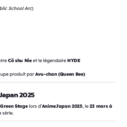
blic School Arc
)
tre
Cö shu Nie
et le légendaire
HYDE
oupe produit par
Avu-chan (Queen Bee)
Japan 2025
 Green Stage
lors d’
AnimeJapan 2025
, le
23 mars à
 série.