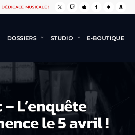
LE FAIT !
NAMI
BERNARD MINET - FLY (GÉNÉ
DÉDICACE MUSICALE !
DOSSIERS
STUDIO
E-BOUTIQUE
c – L’enquête
nce le 5 avril !