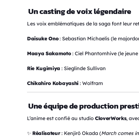
Un casting de voix légendaire
Les voix emblématiques de la saga font leur ret
Daisuke Ono
: Sebastian Michaelis (le major
Maaya Sakamoto
: Ciel Phantomhive (le jeune
Rie Kugimiya
: Sieglinde Sullivan
Chikahiro Kobayashi
: Wolfram
Une équipe de production prest
L’anime est confié au studio
CloverWorks
, ave
✨
Réalisateur
: Kenjirō Okada (
March comes in