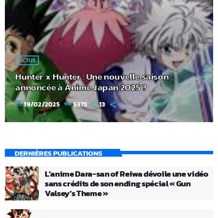
ACTUS
Hunter x Hunter : Une nouvelle saison
annoncée à Anime Japan 2025 ?
today
19/02/2025
5973
13
DERNIÈRES PUBLICATIONS
L’anime Dara-san of Reiwa dévoile une vidéo
sans crédits de son ending spécial « Gun
Valsey’s Theme »