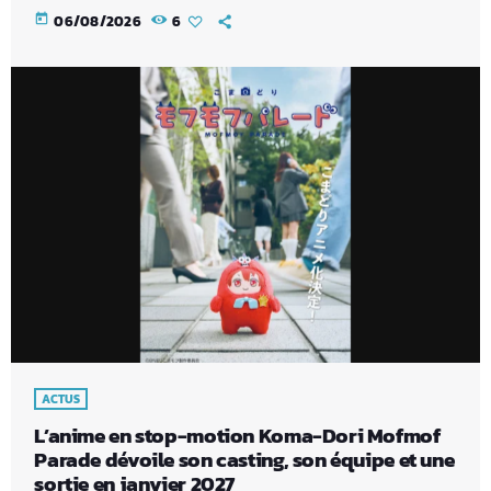
today
06/08/2026
6
ACTUS
L’anime en stop-motion Koma-Dori Mofmof
Parade dévoile son casting, son équipe et une
sortie en janvier 2027