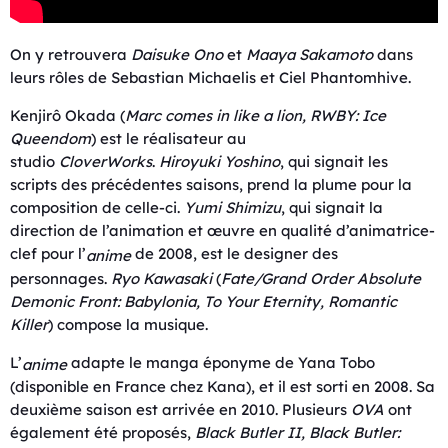
On y retrouvera
Daisuke Ono
et
Maaya Sakamoto
dans
leurs rôles de Sebastian Michaelis et Ciel Phantomhive.
Kenjirô Okada (
Marc comes in like a lion,
RWBY: Ice
Queendom
) est le réalisateur au
studio
CloverWorks
.
Hiroyuki Yoshino
, qui signait les
scripts des précédentes saisons, prend la plume pour la
composition de celle-ci.
Yumi Shimizu
, qui signait la
direction de l’animation et œuvre en qualité d’animatrice-
clef pour l’
de 2008, est le designer des
anime
personnages.
Ryo Kawasaki
(
Fate/Grand Order Absolute
Demonic Front: Babylonia
,
To Your Eternity
,
Romantic
Killer
) compose la musique.
L’
adapte le manga éponyme de Yana Tobo
anime
(disponible en France chez Kana), et il est sorti en 2008. Sa
deuxième saison est arrivée en 2010. Plusieurs
OVA
ont
également été proposés,
Black Butler II
,
Black Butler: