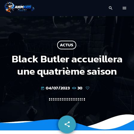
search
menu
ACTUS
Black Butler accueillera
une quatrième saison
04/07/2023
30
today
share
email