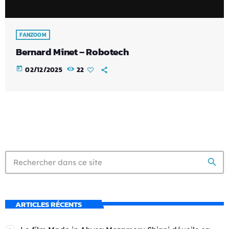
FANZOOM
Bernard Minet – Robotech
today
02/12/2025
22
search
ARTICLES RÉCENTS