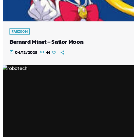
FANZOOM
Bernard Minet – Sailor Moon
today
04/12/2025
44