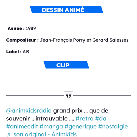
DESSIN ANIMÉ
Année :
1989
Compositeur :
Jean-François Porry et Gerard Salesses
Label :
AB
CLIP
@animkidsradio
grand prix ... que de
souvenir .. introuvable ....
#retro
#da
#animeedit
#manga
#generique
#nostalgie
♬ son original - Animkids