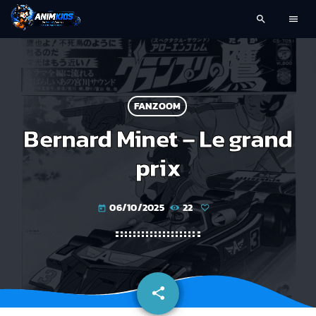
search
menu
FANZOOM
Bernard Minet – Le grand
prix
06/10/2025
22
today
share
email