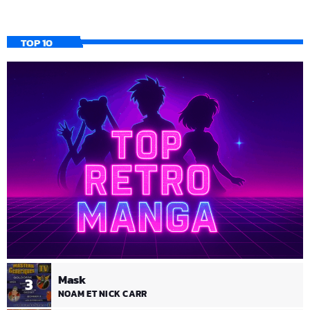
TOP 10
Mask
3
NOAM ET NICK CARR