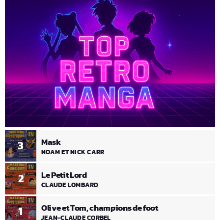
Mask
3
NOAM ET NICK CARR
Le Petit Lord
2
CLAUDE LOMBARD
Olive et Tom, champions de foot
1
JEAN-CLAUDE CORBEL