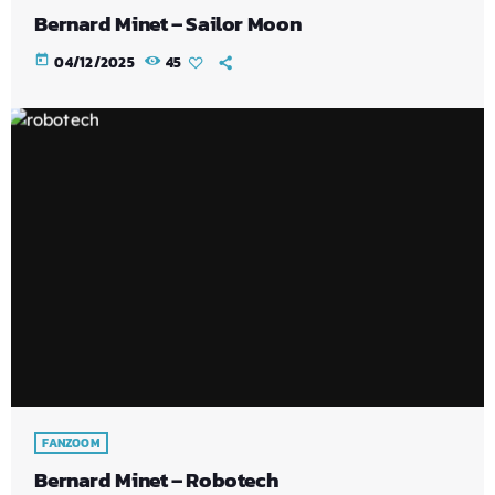
Bernard Minet – Sailor Moon
today
04/12/2025
45
FANZOOM
Bernard Minet – Robotech