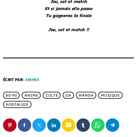
Jeu, set et match
Et si jamais elle passe
Tu gagneras la finale
Jeu, set et match !!
ÉCRIT PAR:
ANIMIX
80-90
ANIME
CULTE
DA
MANGA
MUSIQUE
NOSTALGIE
email