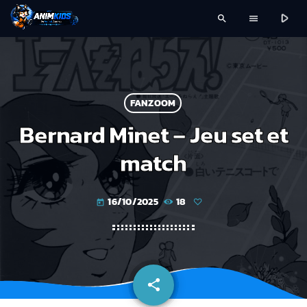
play_arrow
search
menu
FANZOOM
Bernard Minet – Jeu set et
match
16/10/2025
18
today
share
email