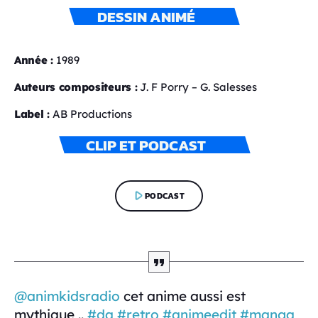
DESSIN ANIMÉ
Année :
1989
Auteurs compositeurs :
J. F Porry – G. Salesses
Label :
AB Productions
CLIP ET PODCAST
play_arrow
PODCAST
@animkidsradio
cet anime aussi est
mythique ..
#da
#retro
#animeedit
#manga