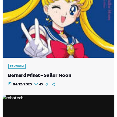
FANZOOM
Bernard Minet – Sailor Moon
today
04/12/2025
45