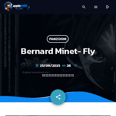
play_arrow
search
menu
FANZOOM
Bernard Minet- Fly
25/09/2025
28
today
share
email