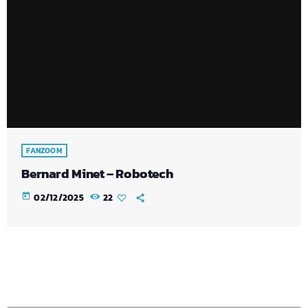
FANZOOM
Bernard Minet – Robotech
today
02/12/2025
22