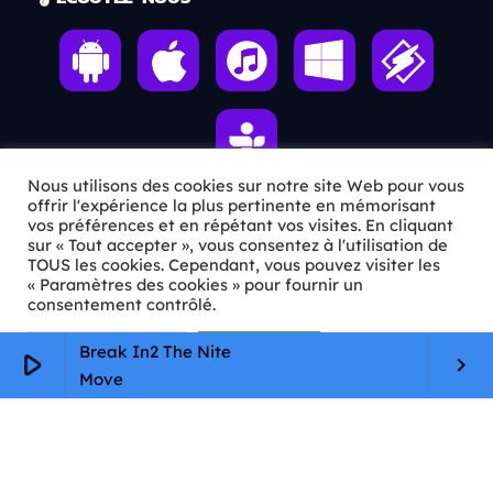
Nous utilisons des cookies sur notre site Web pour vous
offrir l'expérience la plus pertinente en mémorisant
vos préférences et en répétant vos visites. En cliquant
ℹ️ INFOS PRATIQUES
sur « Tout accepter », vous consentez à l'utilisation de
TOUS les cookies. Cependant, vous pouvez visiter les
« Paramètres des cookies » pour fournir un
✉️
Contact
consentement contrôlé.
🦊
Qui sommes-nous ?
Paramètres Cookie
Tout accepter
Break In2 The Nite
play_arrow
keyboard_arrow_right
📄
Mentions légales
Move
🔒
Confidentialité
🛡️
RGPD