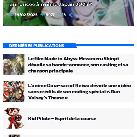
annoncée à Anime Japan 2025 ?
today
19/02/2025
5977
13
DERNIÈRES PUBLICATIONS
Le film Made in Abyss: Mezameru Shinpi
dévoile sa bande-annonce, son casting et sa
chanson principale
L’anime Dara-san of Reiwa dévoile une vidéo
sans crédits de son ending spécial « Gun
Valsey’s Theme »
Kid Pilote – Esprit de la course