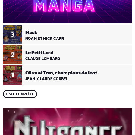
Mask
3
NOAM ET NICK CARR
Le Petit Lord
2
CLAUDE LOMBARD
Olive et Tom, champions de foot
1
JEAN-CLAUDE CORBEL
LISTE COMPLÈTE