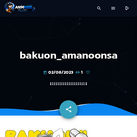
play_arrow
search
menu
bakuon_amanoonsa
02/08/2023
1
today
share
email