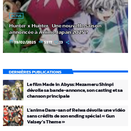
ACTUS
Hunter x Hunter : Une nouvelle saison
annoncée à Anime Japan 2025 ?
today
19/02/2025
5977
13
DERNIÈRES PUBLICATIONS
Le film Made in Abyss: Mezameru Shinpi
dévoile sa bande-annonce, son casting et sa
chanson principale
L’anime Dara-san of Reiwa dévoile une vidéo
sans crédits de son ending spécial « Gun
Valsey’s Theme »