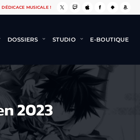
E, ÇA LE FAIT !
NAMI
BERNARD MINET - FLY
DÉDICACE MUSICALE !
DOSSIERS
STUDIO
E-BOUTIQUE
 en 2023