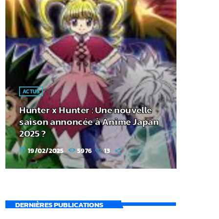
ACTUS
Hunter x Hunter : Une nouvelle
saison annoncée à Anime Japan
2025 ?
19/02/2025
5976
13
today
DERNIÈRES PUBLICATIONS