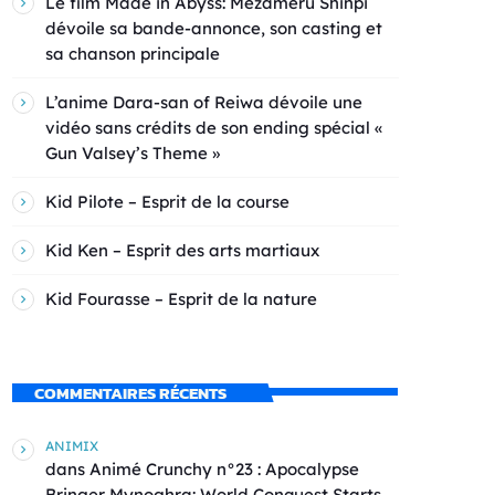
Le film Made in Abyss: Mezameru Shinpi
dévoile sa bande-annonce, son casting et
sa chanson principale
L’anime Dara-san of Reiwa dévoile une
vidéo sans crédits de son ending spécial «
Gun Valsey’s Theme »
Kid Pilote – Esprit de la course
Kid Ken – Esprit des arts martiaux
Kid Fourasse – Esprit de la nature
COMMENTAIRES RÉCENTS
ANIMIX
dans
Animé Crunchy n°23 : Apocalypse
Bringer Mynoghra: World Conquest Starts