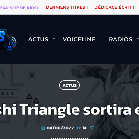
SITE DE KIDSUNE
WARÉTRO
ORANGE ROAD QUI PASS
DERNIERS TITRES !
DÉDICACE ÉCRIT !
ACTUS
VOICELINE
RADIOS
ACTUS
i Triangle sortira
04/06/2022
14
today