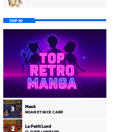
TOP 10
Mask
3
NOAM ET NICK CARR
Le Petit Lord
2
CLAUDE LOMBARD