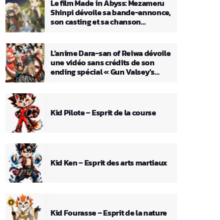
Le film Made in Abyss: Mezameru
Shinpi dévoile sa bande-annonce,
son casting et sa chanson
principale
L’anime Dara-san of Reiwa dévoile
une vidéo sans crédits de son
ending spécial « Gun Valsey’s
Theme »
Kid Pilote – Esprit de la course
Kid Ken – Esprit des arts martiaux
Kid Fourasse – Esprit de la nature