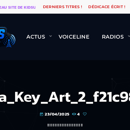
TE DE KIDSUNE
WARÉTRO
ORANGE ROAD QUI PASSE
DERNIERS TITRES !
DÉDICACE ÉCRIT !
ACTUS
VOICELINE
RADIOS
a_Key_Art_2_f21c9
23/04/2025
4
today