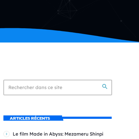
search
ARTICLES RÉCENTS
Le film Made in Abyss: Mezameru Shinpi