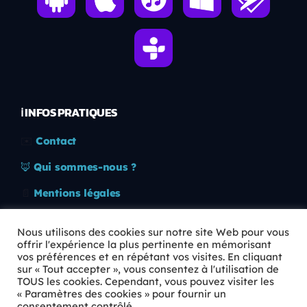
ℹ️ INFOS PRATIQUES
✉️
Contact
🦊
Qui sommes-nous ?
📄
Mentions légales
🔒
Confidentialité
Nous utilisons des cookies sur notre site Web pour vous
offrir l'expérience la plus pertinente en mémorisant
🛡️
RGPD
vos préférences et en répétant vos visites. En cliquant
sur « Tout accepter », vous consentez à l'utilisation de
Copyright © 2026 Animkids. Tous droits réservés.
TOUS les cookies. Cependant, vous pouvez visiter les
« Paramètres des cookies » pour fournir un
consentement contrôlé.