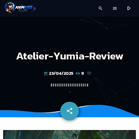
play_arrow
search
menu
Atelier-Yumia-Review
23/04/2025
9
today
share
email