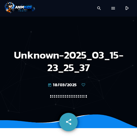
play_arrow
search
menu
Unknown-2025_03_15-
23_25_37
18/03/2025
today
share
email