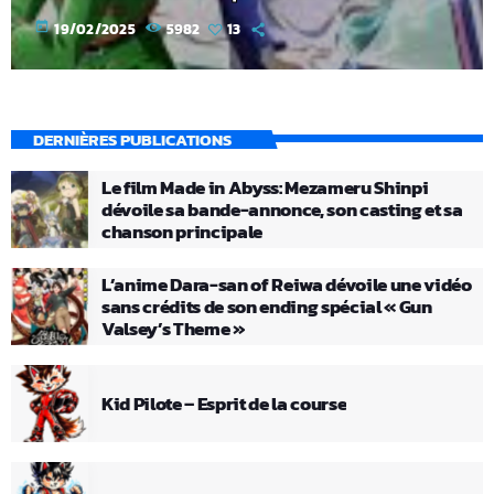
today
19/02/2025
5982
13
DERNIÈRES PUBLICATIONS
Le film Made in Abyss: Mezameru Shinpi
dévoile sa bande-annonce, son casting et sa
chanson principale
L’anime Dara-san of Reiwa dévoile une vidéo
sans crédits de son ending spécial « Gun
Valsey’s Theme »
Kid Pilote – Esprit de la course