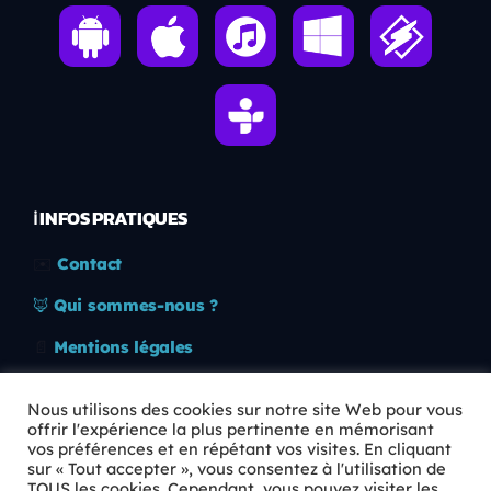
ℹ️ INFOS PRATIQUES
✉️
Contact
🦊
Qui sommes-nous ?
📄
Mentions légales
🔒
Confidentialité
Nous utilisons des cookies sur notre site Web pour vous
offrir l'expérience la plus pertinente en mémorisant
🛡️
RGPD
vos préférences et en répétant vos visites. En cliquant
sur « Tout accepter », vous consentez à l'utilisation de
Copyright © 2026 Animkids. Tous droits réservés.
TOUS les cookies. Cependant, vous pouvez visiter les