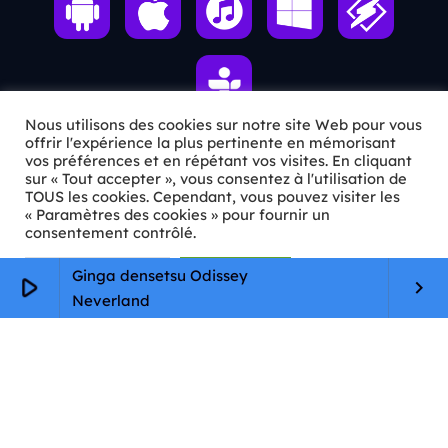
Nous utilisons des cookies sur notre site Web pour vous
offrir l'expérience la plus pertinente en mémorisant
vos préférences et en répétant vos visites. En cliquant
ℹ️ INFOS PRATIQUES
sur « Tout accepter », vous consentez à l'utilisation de
TOUS les cookies. Cependant, vous pouvez visiter les
« Paramètres des cookies » pour fournir un
✉️
Contact
consentement contrôlé.
🦊
Qui sommes-nous ?
Paramètres Cookie
Tout accepter
Ginga densetsu Odissey
play_arrow
keyboard_arrow_right
📄
Mentions légales
Neverland
🔒
Confidentialité
🛡️
RGPD
Copyright © 2026 Animkids. Tous droits réservés.