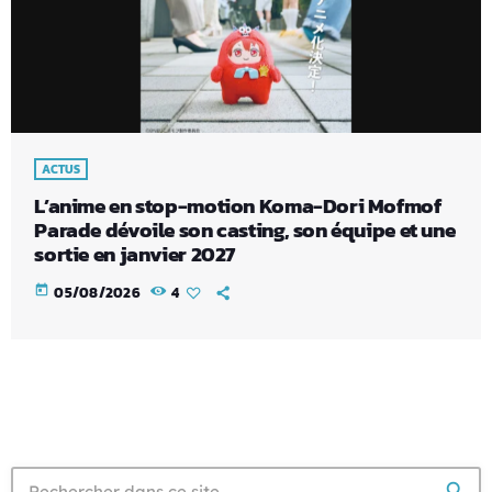
ACTUS
L’anime en stop-motion Koma-Dori Mofmof
Parade dévoile son casting, son équipe et une
sortie en janvier 2027
today
05/08/2026
4
search