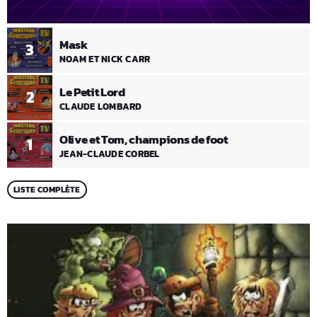
Mask
3
NOAM ET NICK CARR
Le Petit Lord
2
CLAUDE LOMBARD
Olive et Tom, champions de foot
1
JEAN-CLAUDE CORBEL
LISTE COMPLÈTE