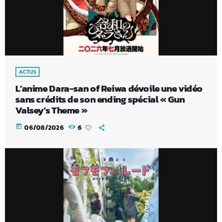
ACTUS
L’anime Dara-san of Reiwa dévoile une vidéo
sans crédits de son ending spécial « Gun
Valsey’s Theme »
today
06/08/2026
6