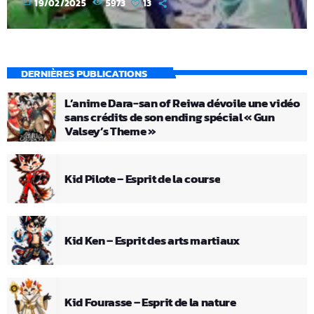
today
19/02/2025
5973
13
DERNIÈRES PUBLICATIONS
L’anime Dara-san of Reiwa dévoile une vidéo
sans crédits de son ending spécial « Gun
Valsey’s Theme »
Kid Pilote – Esprit de la course
Kid Ken – Esprit des arts martiaux
Kid Fourasse – Esprit de la nature