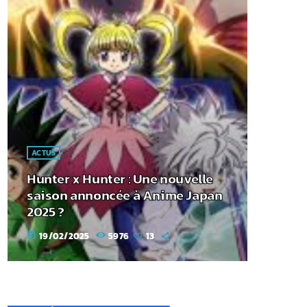
ACTUS
Hunter x Hunter : Une nouvelle
saison annoncée à Anime Japan
2025 ?
19/02/2025
5976
13
today