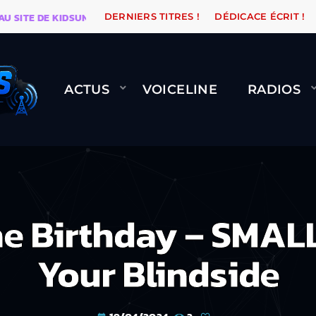
TE DE KIDSUNE
WARÉTRO
ORANGE ROAD QUI PASSE,
DERNIERS TITRES !
DÉDICACE ÉCRIT !
ACTUS
VOICELINE
RADIOS
e Birthday – SMAL
Your Blindside