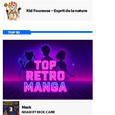
Kid Fourasse – Esprit de la nature
TOP 10
Mask
3
NOAM ET NICK CARR