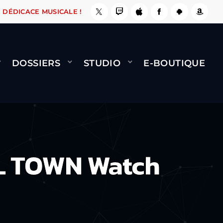
 ÇA LE FAIT !
NAMI
BERNARD MINET - FLY (
DÉDICACE MUSICALE !
DOSSIERS
STUDIO
E-BOUTIQUE
L TOWN Watch