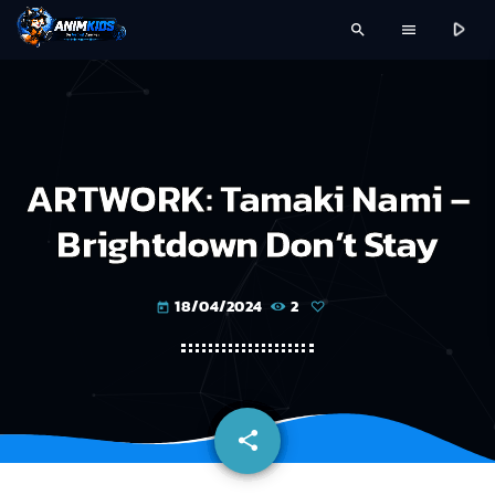
play_arrow
search
menu
ARTWORK: Tamaki Nami –
Brightdown Don’t Stay
18/04/2024
2
today
share
email