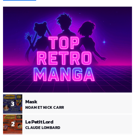
Mask
3
NOAM ET NICK CARR
Le Petit Lord
2
CLAUDE LOMBARD