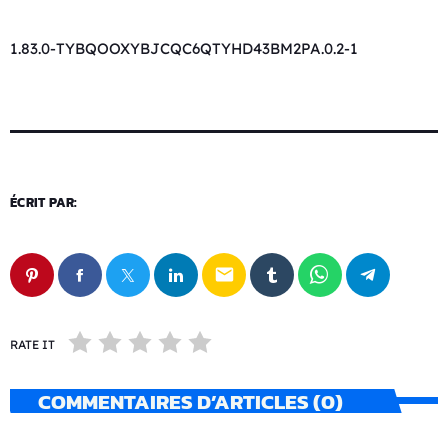
1.83.0-TYBQOOXYBJCQC6QTYHD43BM2PA.0.2-1
ÉCRIT PAR:
email
RATE IT
COMMENTAIRES D’ARTICLES (0)