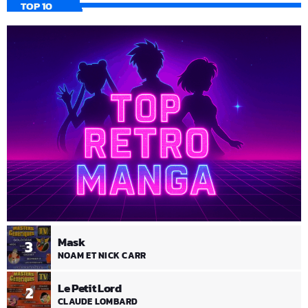
TOP 10
Mask
3
NOAM ET NICK CARR
Le Petit Lord
2
CLAUDE LOMBARD