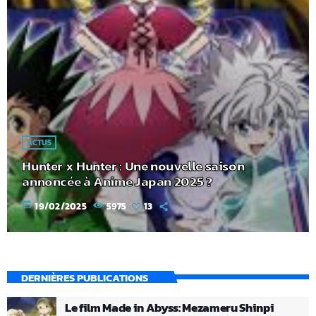
ACTUS
Hunter x Hunter : Une nouvelle saison
annoncée à Anime Japan 2025 ?
today
19/02/2025
5975
13
DERNIÈRES PUBLICATIONS
Le film Made in Abyss: Mezameru Shinpi