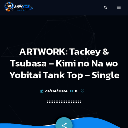
search
menu
ARTWORK: Tackey &
Tsubasa – Kimi no Na wo
Yobitai Tank Top – Single
23/04/2024
8
today
share
email