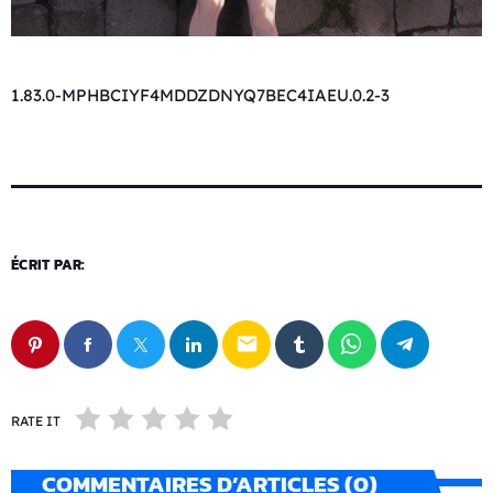
1.83.0-MPHBCIYF4MDDZDNYQ7BEC4IAEU.0.2-3
ÉCRIT PAR:
email
RATE IT
COMMENTAIRES D’ARTICLES (0)