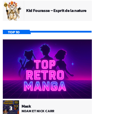
Kid Fourasse – Esprit de la nature
TOP 10
Mask
3
NOAM ET NICK CARR