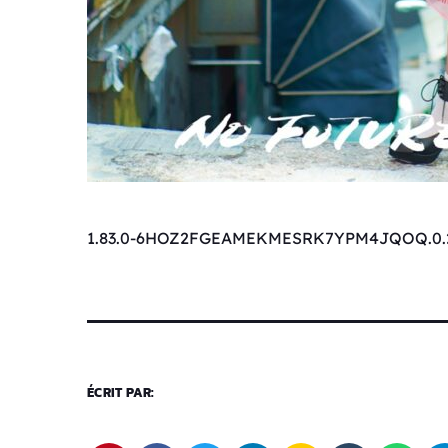
1.83.0-6HOZ2FGEAMEKMESRK7YPM4JQOQ.0.
ÉCRIT PAR: