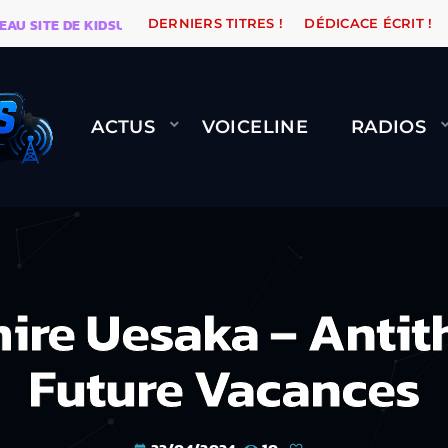
E DE KIDSUNE
WARÉTRO
ORANGE ROAD QUI PASSE,
DERNIERS TITRES !
DÉDICACE ÉCRIT !
ACTUS
VOICELINE
RADIOS
re Uesaka – Antith
Future Vacances