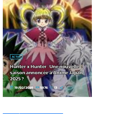
ACTUS
Hunter x Hunter : Une nouvelle
saison annoncée à Anime Japan
2025 ?
19/02/2025
5976
13
today