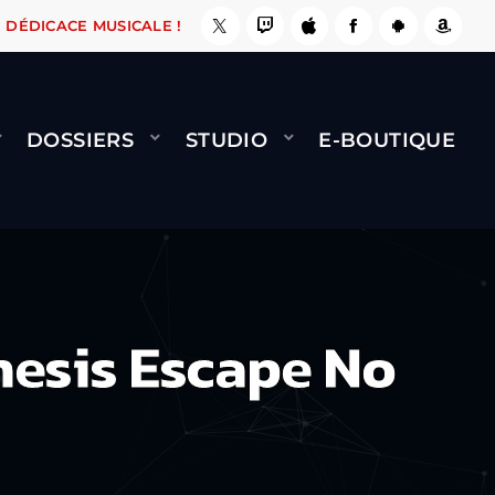
 ÇA LE FAIT !
NAMI
BERNARD MINET - FLY (
DÉDICACE MUSICALE !
DOSSIERS
STUDIO
E-BOUTIQUE
esis Escape No