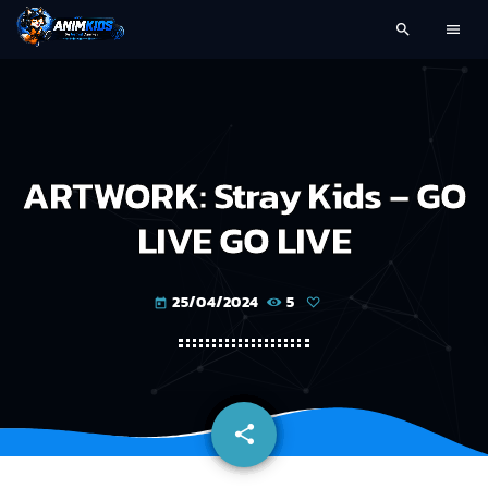
search
menu
ARTWORK: Stray Kids – GO
LIVE GO LIVE
25/04/2024
5
today
share
email