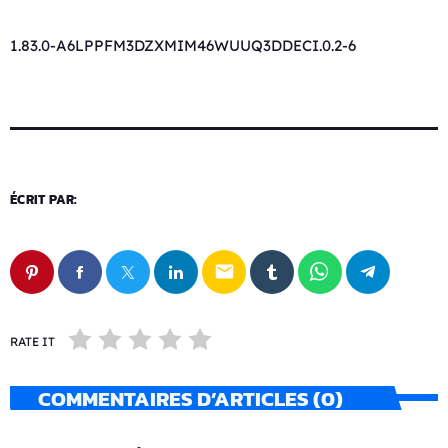
1.83.0-A6LPPFM3DZXMIM46WUUQ3DDECI.0.2-6
ÉCRIT PAR:
email
RATE IT
COMMENTAIRES D’ARTICLES (0)