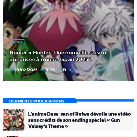
ACTUS
Hunter x Hunter : Une nouvelle saison
annoncée à Anime Japan 2025 ?
today
19/02/2025
5973
13
DERNIÈRES PUBLICATIONS
L’anime Dara-san of Reiwa dévoile une vidéo
sans crédits de son ending spécial « Gun
Valsey’s Theme »