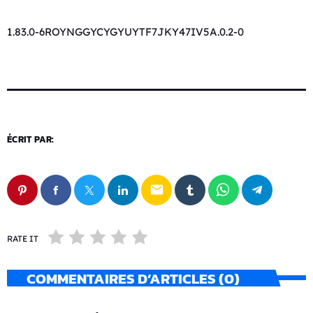
1.83.0-6ROYNGGYCYGYUYTF7JKY47IV5A.0.2-0
ÉCRIT PAR:
email
RATE IT
COMMENTAIRES D’ARTICLES (0)