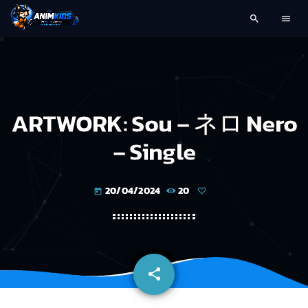
search
menu
ARTWORK: Sou – ネロ Nero
– Single
20/04/2024
20
today
share
email