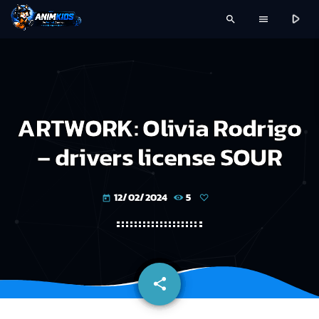
play_arrow
search
menu
ARTWORK: Olivia Rodrigo
– drivers license SOUR
12/02/2024
5
today
share
email