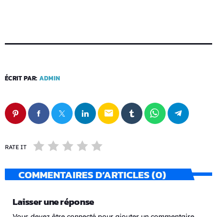
ÉCRIT PAR:
ADMIN
email
RATE IT
COMMENTAIRES D’ARTICLES (0)
Laisser une réponse
Vous devez être connecté pour ajouter un commentaire.