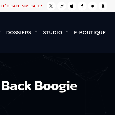
ÇA LE FAIT !
NAMI
BERNARD MINET - FLY (G
DÉDICACE MUSICALE !
DOSSIERS
STUDIO
E-BOUTIQUE
 Back Boogie