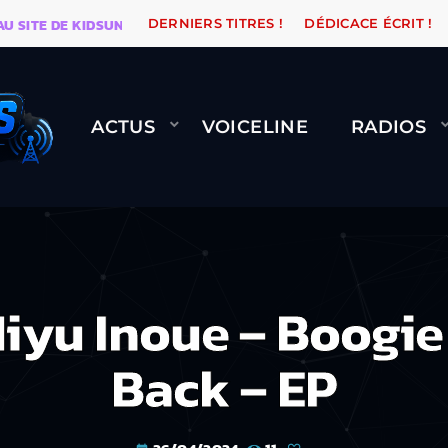
E DE KIDSUNE
WARÉTRO
ORANGE ROAD QUI PASSE, 
DERNIERS TITRES !
DÉDICACE ÉCRIT !
ACTUS
VOICELINE
RADIOS
yu Inoue – Boogie
Back – EP