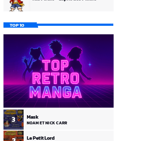
TOP 10
Mask
3
NOAM ET NICK CARR
Le Petit Lord
2