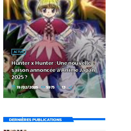
ACTUS
Hunter x Hunter : Une nouvelle
saison annoncée à Anime Japan
2025 ?
19/02/2025
5975
13
today
DERNIÈRES PUBLICATIONS