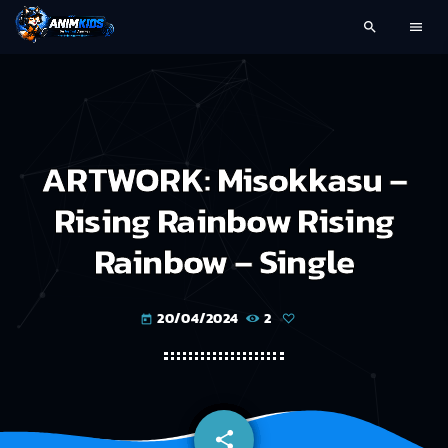
search
menu
ARTWORK: Misokkasu –
Rising Rainbow Rising
Rainbow – Single
20/04/2024
2
today
share
email