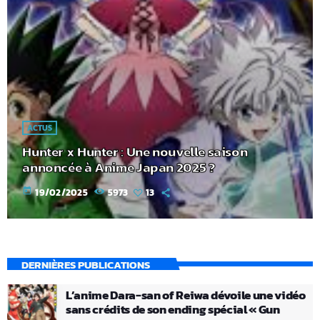
ACTUS
Hunter x Hunter : Une nouvelle saison
annoncée à Anime Japan 2025 ?
today
19/02/2025
5973
13
DERNIÈRES PUBLICATIONS
L’anime Dara-san of Reiwa dévoile une vidéo
sans crédits de son ending spécial « Gun