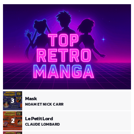
Mask
3
NOAM ET NICK CARR
Le Petit Lord
2
CLAUDE LOMBARD