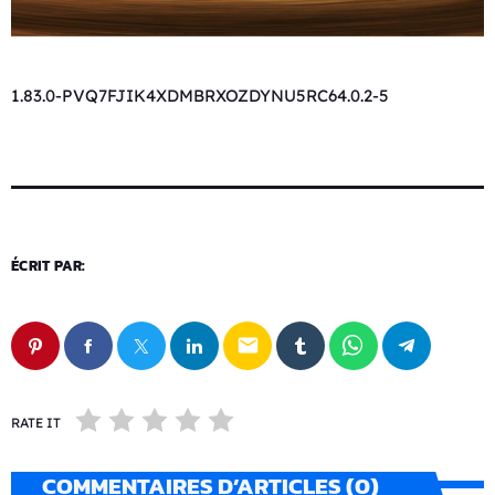
1.83.0-PVQ7FJIK4XDMBRXOZDYNU5RC64.0.2-5
ÉCRIT PAR:
email
RATE IT
COMMENTAIRES D’ARTICLES (0)