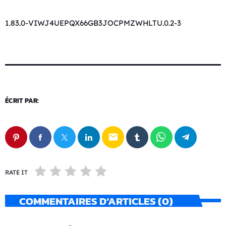
1.83.0-VIWJ4UEPQX66GB3JOCPMZWHLTU.0.2-3
ÉCRIT PAR:
email
RATE IT
COMMENTAIRES D’ARTICLES (0)