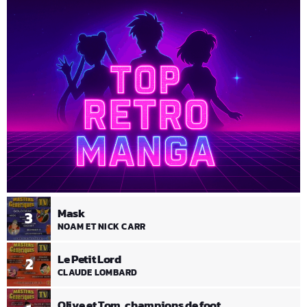
Mask
3
NOAM ET NICK CARR
Le Petit Lord
2
CLAUDE LOMBARD
Olive et Tom, champions de foot