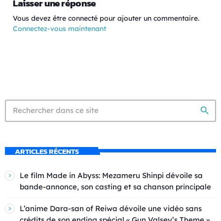
Laisser une réponse
Vous devez être connecté pour ajouter un commentaire.
Connectez-vous maintenant
search
ARTICLES RÉCENTS
Le film Made in Abyss: Mezameru Shinpi dévoile sa
bande-annonce, son casting et sa chanson principale
L’anime Dara-san of Reiwa dévoile une vidéo sans
crédits de son ending spécial « Gun Valsey’s Theme »