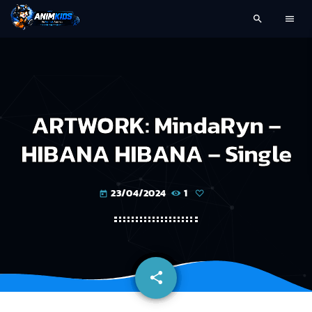
search
menu
ARTWORK: MindaRyn –
HIBANA HIBANA – Single
23/04/2024
1
today
share
email