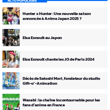
ACTU POPULAIRE
Hunter x Hunter : Une nouvelle saison
annoncée à Anime Japan 2025 ?
Elsa Esnoult au Japon
Elsa Esnoult chante les JO de Paris 2024
Décès de Satoshi Mori, fondateur du studio
Gift-o’-Animation
Wasabi : la chaîne incontournable pour les
fans d’anime en France