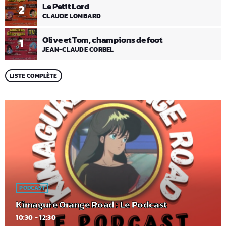
Le Petit Lord
2
CLAUDE LOMBARD
Olive et Tom, champions de foot
1
JEAN-CLAUDE CORBEL
LISTE COMPLÈTE
PODCAST
Kimagure Orange Road : Le Podcast
10:30 - 12:30