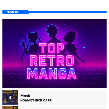
TOP 10
Mask
3
NOAM ET NICK CARR