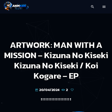
search
menu
ARTWORK: MAN WITH A
MISSION – Kizuna No Kiseki
Kizuna No Kiseki / Koi
Kogare – EP
20/04/2024
2
today