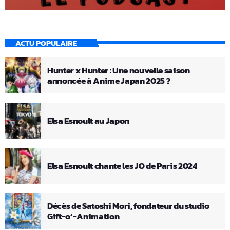
ACTU POPULAIRE
Hunter x Hunter : Une nouvelle saison
annoncée à Anime Japan 2025 ?
Elsa Esnoult au Japon
Elsa Esnoult chante les JO de Paris 2024
Décès de Satoshi Mori, fondateur du studio
Gift-o’-Animation