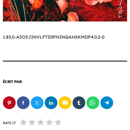
1.83.0-A5O5JINVLFTD3PNINQAHXKMDP4.0.2-0
ÉCRIT PAR:
email
RATE IT