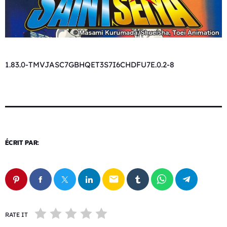
1.83.0-TMVJASC7GBHQET3S7I6CHDFU7E.0.2-8
ÉCRIT PAR:
email
RATE IT