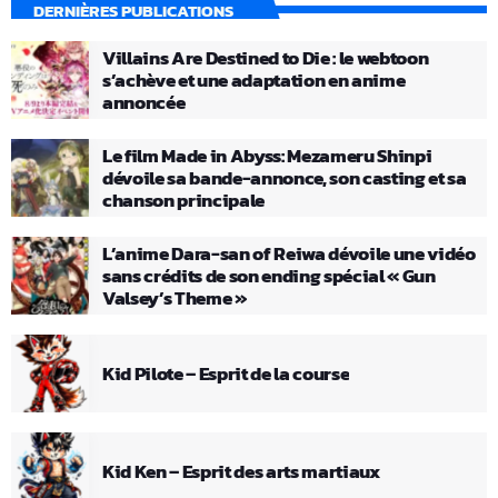
DERNIÈRES PUBLICATIONS
Villains Are Destined to Die : le webtoon
s’achève et une adaptation en anime
annoncée
Le film Made in Abyss: Mezameru Shinpi
dévoile sa bande-annonce, son casting et sa
chanson principale
L’anime Dara-san of Reiwa dévoile une vidéo
sans crédits de son ending spécial « Gun
Valsey’s Theme »
Kid Pilote – Esprit de la course
Kid Ken – Esprit des arts martiaux