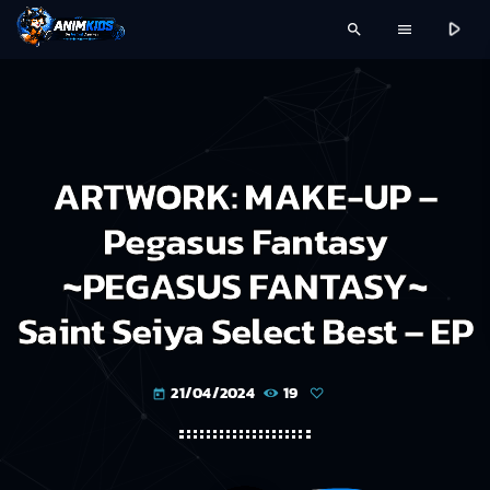
play_arrow
search
menu
ARTWORK: MAKE-UP –
Pegasus Fantasy
~PEGASUS FANTASY~
Saint Seiya Select Best – EP
21/04/2024
19
today