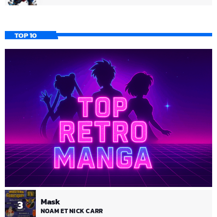
TOP 10
Mask
3
NOAM ET NICK CARR