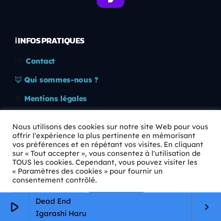
ℹ️ INFOS PRATIQUES
✉️
Contact
🦊
Qui sommes-nous ?
📄
Mentions légales
🔒
Confidentialité
Nous utilisons des cookies sur notre site Web pour vous
offrir l'expérience la plus pertinente en mémorisant
🛡️
RGPD
vos préférences et en répétant vos visites. En cliquant
sur « Tout accepter », vous consentez à l'utilisation de
Copyright © 2026 Animkids. Tous droits réservés.
TOUS les cookies. Cependant, vous pouvez visiter les
« Paramètres des cookies » pour fournir un
consentement contrôlé.
Paramètres Cookie
Tout accepter
Dead End
play_arrow
keyboard_arrow_right
Igarashi Haru