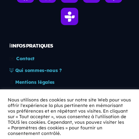
ℹ️ INFOS PRATIQUES
✉️
Contact
🦊
Qui sommes-nous ?
📄
Mentions légales
🔒
Confidentialité
Nous utilisons des cookies sur notre site Web pour vous
offrir l'expérience la plus pertinente en mémorisant
🛡️
RGPD
vos préférences et en répétant vos visites. En cliquant
sur « Tout accepter », vous consentez à l'utilisation de
Copyright © 2026 Animkids. Tous droits réservés.
TOUS les cookies. Cependant, vous pouvez visiter les
« Paramètres des cookies » pour fournir un
consentement contrôlé.