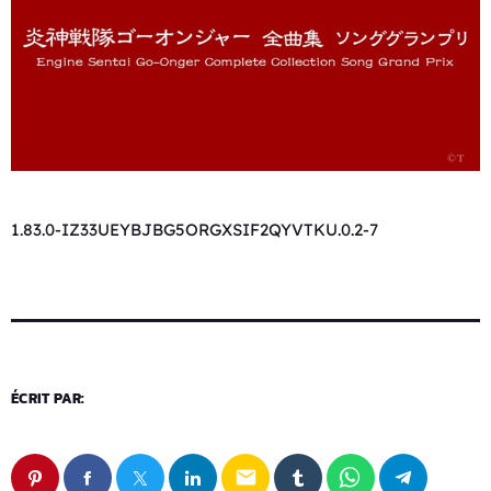
1.83.0-IZ33UEYBJBG5ORGXSIF2QYVTKU.0.2-7
ÉCRIT PAR:
email