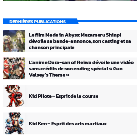
DERNIÈRES PUBLICATIONS
Le film Made in Abyss: Mezameru Shinpi
dévoile sa bande-annonce, son casting et sa
chanson principale
L’anime Dara-san of Reiwa dévoile une vidéo
sans crédits de son ending spécial « Gun
Valsey’s Theme »
Kid Pilote – Esprit de la course
Kid Ken – Esprit des arts martiaux