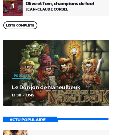
Olive et Tom, champions de foot
1
JEAN-CLAUDE CORBEL
LISTE COMPLÈTE
PODCAST
Le Donjon de Naheulbeuk
13:30 - 13:45
ACTU POPULAIRE