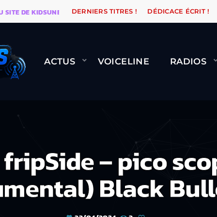
DE KIDSUNE
WARÉTRO
ORANGE ROAD QUI PASSE, Ç
DERNIERS TITRES !
DÉDICACE ÉCRIT !
ACTUS
VOICELINE
RADIOS
ripSide – pico sc
umental) Black Bull