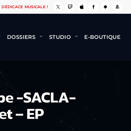
A LE FAIT !
NAMI
BERNARD MINET - FLY (GÉ
DÉDICACE MUSICALE !
DOSSIERS
STUDIO
E-BOUTIQUE
ope -SACLA-
et – EP