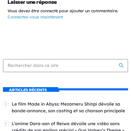
Laisser une réponse
Vous devez être connecté pour ajouter un commentaire.
Connectez-vous maintenant
search
ARTICLES RÉCENTS
Le film Made in Abyss: Mezameru Shinpi dévoile sa
bande-annonce, son casting et sa chanson principale
L’anime Dara-san of Reiwa dévoile une vidéo sans
crédits de son ending spécial « Gun Valsey’s Theme »