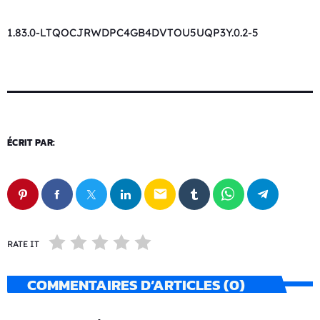
1.83.0-LTQOCJRWDPC4GB4DVTOU5UQP3Y.0.2-5
ÉCRIT PAR:
email
RATE IT
COMMENTAIRES D’ARTICLES (0)