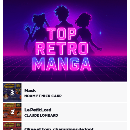
Mask
3
NOAM ET NICK CARR
Le Petit Lord
2
CLAUDE LOMBARD
Olive et Tom, champions de foot