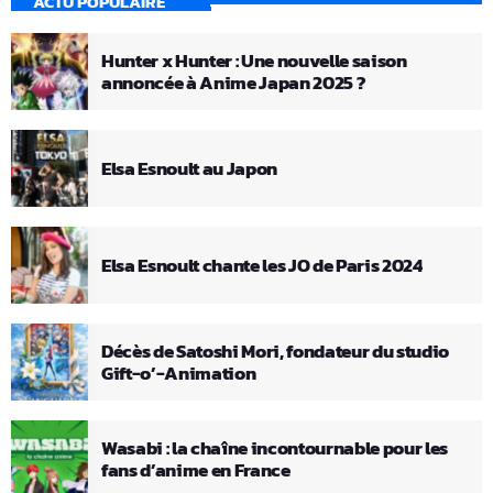
ACTU POPULAIRE
Hunter x Hunter : Une nouvelle saison
annoncée à Anime Japan 2025 ?
Elsa Esnoult au Japon
Elsa Esnoult chante les JO de Paris 2024
Décès de Satoshi Mori, fondateur du studio
Gift-o’-Animation
Wasabi : la chaîne incontournable pour les
fans d’anime en France