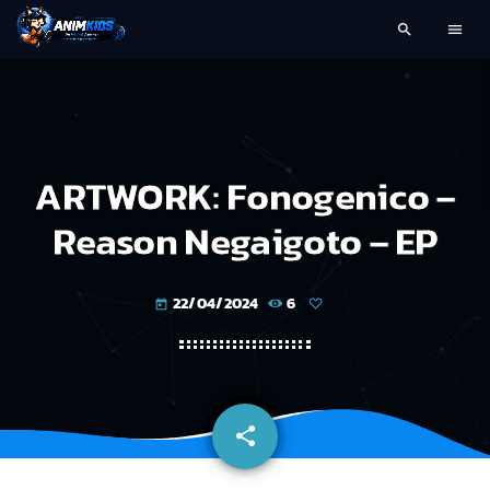
search
menu
ARTWORK: Fonogenico –
Reason Negaigoto – EP
22/04/2024
6
today
share
email