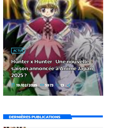
ACTUS
Hunter x Hunter : Une nouvelle
saison annoncée à Anime Japan
2025 ?
19/02/2025
5973
13
today
DERNIÈRES PUBLICATIONS