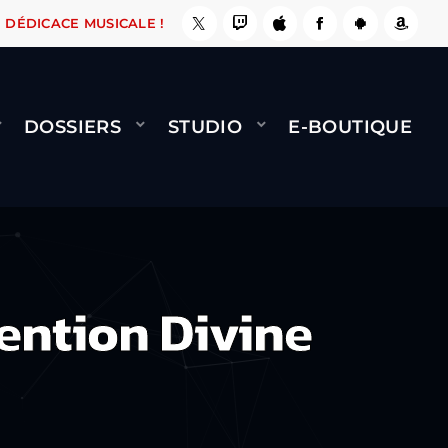
ÇA LE FAIT !
NAMI
BERNARD MINET - FLY (G
DÉDICACE MUSICALE !
DOSSIERS
STUDIO
E-BOUTIQUE
ention Divine