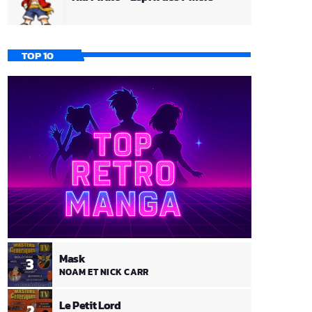
TOP 10
Mask
3
NOAM ET NICK CARR
Le Petit Lord
2