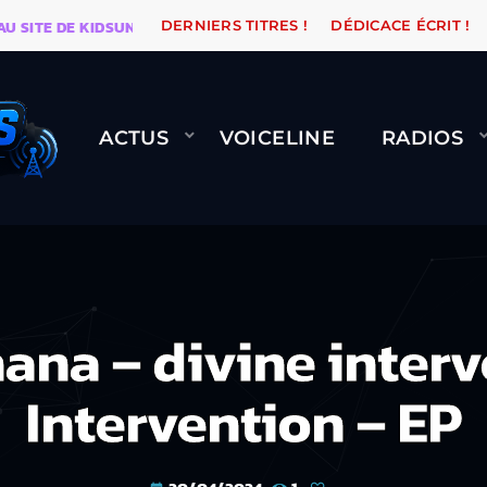
 DE KIDSUNE
WARÉTRO
ORANGE ROAD QUI PASSE, 
DERNIERS TITRES !
DÉDICACE ÉCRIT !
ACTUS
VOICELINE
RADIOS
na – divine interv
Intervention – EP