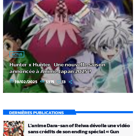
ACTUS
Hunter x Hunter : Une nouvelle saison
annoncée à Anime Japan 2025 ?
today
19/02/2025
5975
13
DERNIÈRES PUBLICATIONS
L’anime Dara-san of Reiwa dévoile une vidéo
sans crédits de son ending spécial « Gun