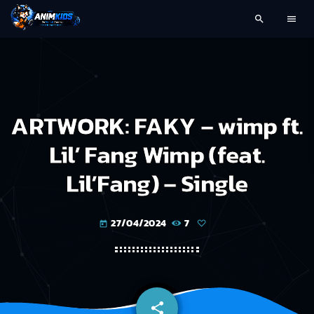
search
menu
ARTWORK: FAKY – wimp ft.
Lil’ Fang Wimp (feat.
Lil’Fang) – Single
27/04/2024
7
today
share
email