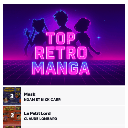
Mask
3
NOAM ET NICK CARR
Le Petit Lord
2
CLAUDE LOMBARD