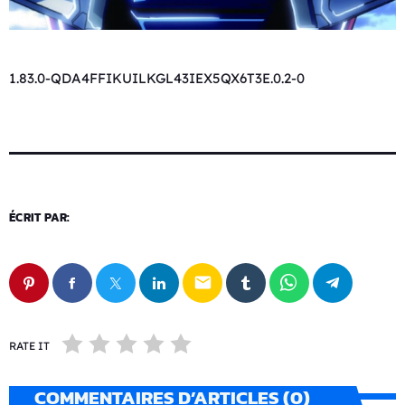
1.83.0-QDA4FFIKUILKGL43IEX5QX6T3E.0.2-0
ÉCRIT PAR:
email
RATE IT
COMMENTAIRES D’ARTICLES (0)