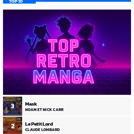
TOP 10
Mask
3
NOAM ET NICK CARR
Le Petit Lord
2
CLAUDE LOMBARD