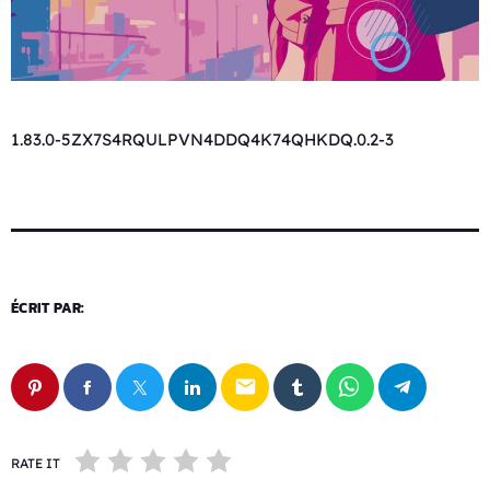
1.83.0-5ZX7S4RQULPVN4DDQ4K74QHKDQ.0.2-3
ÉCRIT PAR:
email
RATE IT