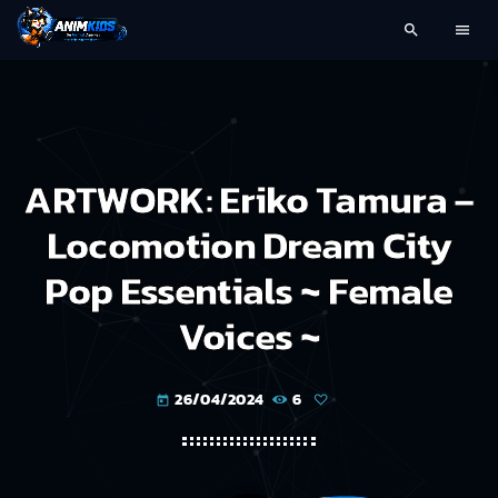
search
menu
ARTWORK: Eriko Tamura –
Locomotion Dream City
Pop Essentials ~ Female
Voices ~
26/04/2024
6
today