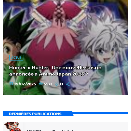
ACTUS
Hunter x Hunter : Une nouvelle saison
annoncée à Anime Japan 2025 ?
today
19/02/2025
5973
13
DERNIÈRES PUBLICATIONS