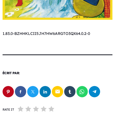
1.83.0-BZHHKLCII5JH7HW6ARGTO3QX64.0.2-0
ÉCRIT PAR:
email
RATE IT