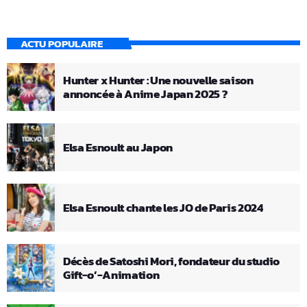
ACTU POPULAIRE
Hunter x Hunter : Une nouvelle saison
annoncée à Anime Japan 2025 ?
Elsa Esnoult au Japon
Elsa Esnoult chante les JO de Paris 2024
Décès de Satoshi Mori, fondateur du studio
Gift-o’-Animation