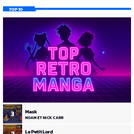
TOP 10
Mask
3
NOAM ET NICK CARR
Le Petit Lord
2