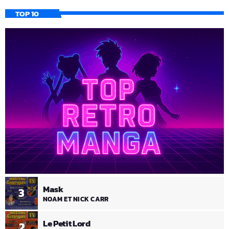
TOP 10
Mask
3
NOAM ET NICK CARR
Le Petit Lord
2