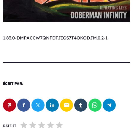
1.83.0-DMPACCW7QNFDTJIGS7T4OKODJM.0.2-1
ÉCRIT PAR:
email
RATE IT