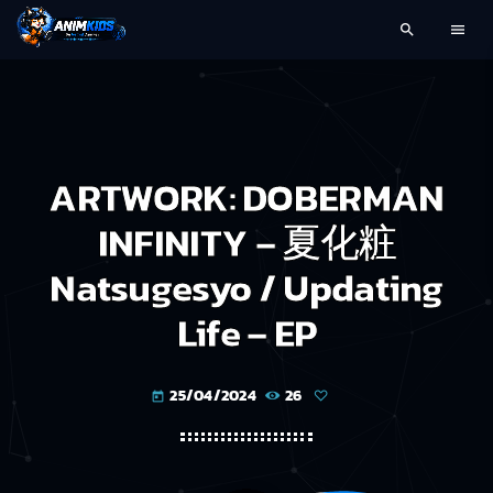
search
menu
ARTWORK: DOBERMAN
INFINITY – 夏化粧
Natsugesyo / Updating
Life – EP
25/04/2024
26
today