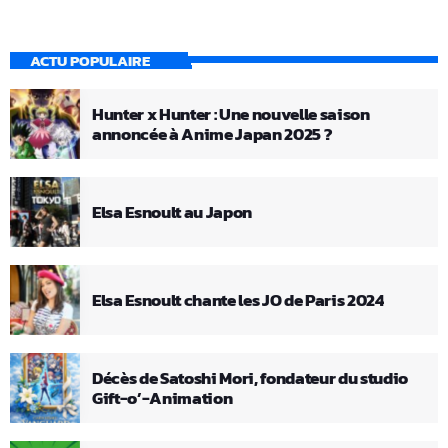
ACTU POPULAIRE
Hunter x Hunter : Une nouvelle saison
annoncée à Anime Japan 2025 ?
Elsa Esnoult au Japon
Elsa Esnoult chante les JO de Paris 2024
Décès de Satoshi Mori, fondateur du studio
Gift-o’-Animation