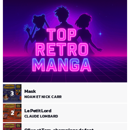
Mask
3
NOAM ET NICK CARR
Le Petit Lord
2
CLAUDE LOMBARD