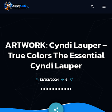
search
menu
ARTWORK: Cyndi Lauper –
True Colors The Essential
Cyndi Lauper
12/02/2024
4
today
share
email