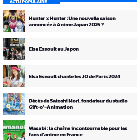
ACTU POPULAIRE
Hunter x Hunter : Une nouvelle saison
annoncée à Anime Japan 2025 ?
Elsa Esnoult au Japon
Elsa Esnoult chante les JO de Paris 2024
Décès de Satoshi Mori, fondateur du studio
Gift-o’-Animation
Wasabi : la chaîne incontournable pour les
fans d’anime en France