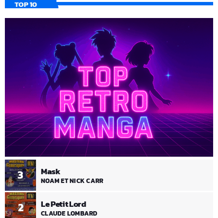
TOP 10
Mask
3
NOAM ET NICK CARR
Le Petit Lord
2
CLAUDE LOMBARD