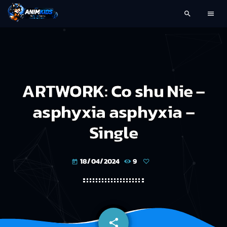
search
menu
ARTWORK: Co shu Nie –
asphyxia asphyxia –
Single
18/04/2024
9
today
share
email