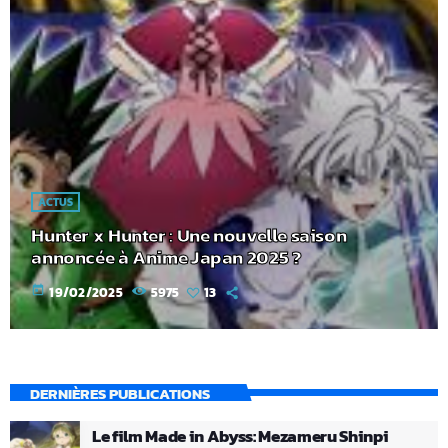
ACTUS
Hunter x Hunter : Une nouvelle saison
annoncée à Anime Japan 2025 ?
today
19/02/2025
5975
13
DERNIÈRES PUBLICATIONS
Le film Made in Abyss: Mezameru Shinpi