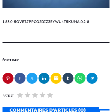
1.83.0-5OVETJPPCO2DIZ3EYWU4T5KUMA.0.2-8
ÉCRIT PAR:
email
RATE IT
COMMENTAIRES D’ARTICLES (0)