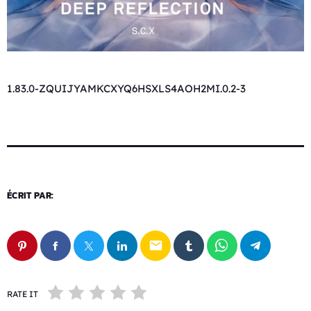
1.83.0-ZQUIJYAMKCXYQ6HSXLS4AOH2MI.0.2-3
ÉCRIT PAR:
email
RATE IT