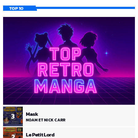
TOP 10
Mask
3
NOAM ET NICK CARR
Le Petit Lord
2