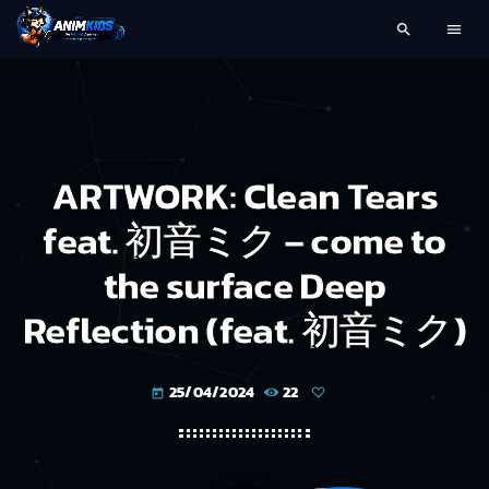
search
menu
ARTWORK: Clean Tears
feat. 初音ミク – come to
the surface Deep
Reflection (feat. 初音ミク)
25/04/2024
22
today