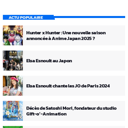
ACTU POPULAIRE
Hunter x Hunter : Une nouvelle saison
annoncée à Anime Japan 2025 ?
Elsa Esnoult au Japon
Elsa Esnoult chante les JO de Paris 2024
Décès de Satoshi Mori, fondateur du studio
Gift-o’-Animation